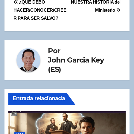
Navegación
¿QUÉ DEBO
NUESTRA HISTORIA del
HACER/CONOCER/CREE
Ministerio
de
R PARA SER SALVO?
entradas
Por
John Garcia Key
(ES)
Entrada relacionada