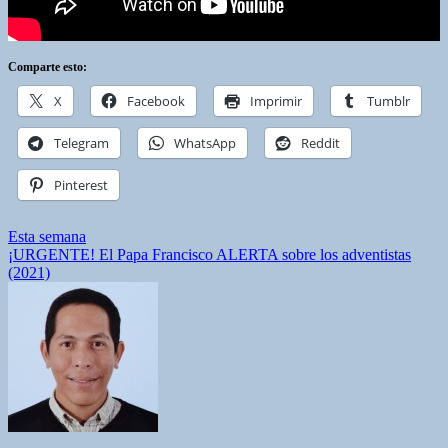
Comparte esto:
X
Facebook
Imprimir
Tumblr
Telegram
WhatsApp
Reddit
Pinterest
Navegación
Esta semana
¡URGENTE! El Papa Francisco ALERTA sobre los adventistas
de
(2021)
entradas