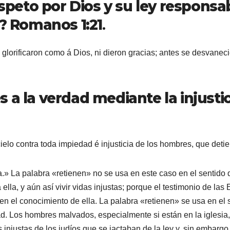
espeto por Dios y su ley respons
s? Romanos 1:21
.
lorificaron como á Dios, ni dieron gracias; antes se desvanecie
a la verdad mediante la injustici
ielo contra toda impiedad é injusticia de los hombres, que deti
a.» La palabra «retienen» no se usa en este caso en el sentido d
lla, y aún así vivir vidas injustas; porque el testimonio de las
n el conocimiento de ella. La palabra «retienen» se usa en el
tad. Los hombres malvados, especialmente si están en la iglesia
njustas de los judíos que se jactaban de la ley y, sin embargo