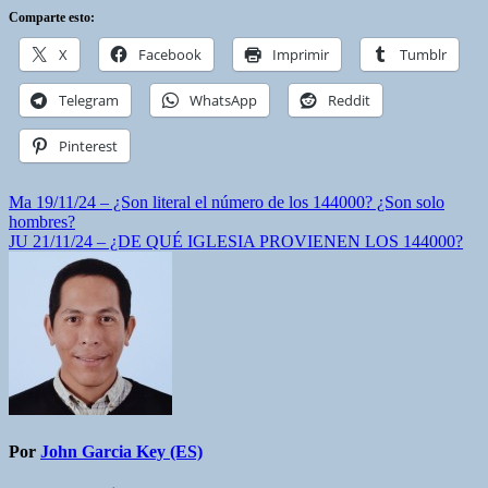
Comparte esto:
X
Facebook
Imprimir
Tumblr
Telegram
WhatsApp
Reddit
Pinterest
Navegación
Ma 19/11/24 – ¿Son literal el número de los 144000? ¿Son solo
hombres?
de
JU 21/11/24 – ¿DE QUÉ IGLESIA PROVIENEN LOS 144000?
entradas
Por
John Garcia Key (ES)