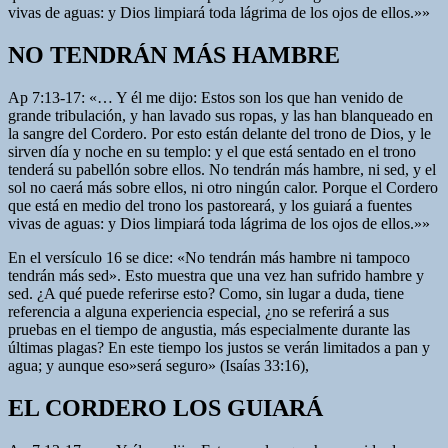
vivas de aguas: y Dios limpiará toda lágrima de los ojos de ellos.»»
NO TENDRÁN MÁS HAMBRE
Ap 7:13-17: «… Y él me dijo: Estos son los que han venido de
grande tribulación, y han lavado sus ropas, y las han blanqueado en
la sangre del Cordero. Por esto están delante del trono de Dios, y le
sirven día y noche en su templo: y el que está sentado en el trono
tenderá su pabellón sobre ellos. No tendrán más hambre, ni sed, y el
sol no caerá más sobre ellos, ni otro ningún calor. Porque el Cordero
que está en medio del trono los pastoreará, y los guiará a fuentes
vivas de aguas: y Dios limpiará toda lágrima de los ojos de ellos.»»
En el versículo 16 se dice: «No tendrán más hambre ni tampoco
tendrán más sed». Esto muestra que una vez han sufrido hambre y
sed. ¿A qué puede referirse esto? Como, sin lugar a duda, tiene
referencia a alguna experiencia especial, ¿no se referirá a sus
pruebas en el tiempo de angustia, más especialmente durante las
últimas plagas? En este tiempo los justos se verán limitados a pan y
agua; y aunque eso»será seguro» (Isaías 33:16),
EL CORDERO LOS GUIARÁ