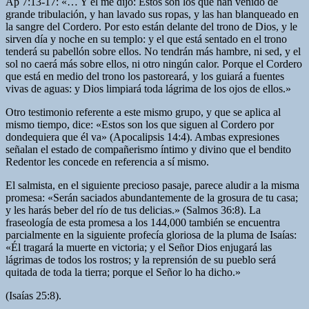
Ap 7:13-17: «… Y él me dijo: Estos son los que han venido de
grande tribulación, y han lavado sus ropas, y las han blanqueado en
la sangre del Cordero. Por esto están delante del trono de Dios, y le
sirven día y noche en su templo: y el que está sentado en el trono
tenderá su pabellón sobre ellos. No tendrán más hambre, ni sed, y el
sol no caerá más sobre ellos, ni otro ningún calor. Porque el Cordero
que está en medio del trono los pastoreará, y los guiará a fuentes
vivas de aguas: y Dios limpiará toda lágrima de los ojos de ellos.»
Otro testimonio referente a este mismo grupo, y que se aplica al
mismo tiempo, dice: «Estos son los que siguen al Cordero por
dondequiera que él va» (Apocalipsis 14:4). Ambas expresiones
señalan el estado de compañerismo íntimo y divino que el bendito
Redentor les concede en referencia a sí mismo.
El salmista, en el siguiente precioso pasaje, parece aludir a la misma
promesa: «Serán saciados abundantemente de la grosura de tu casa;
y les harás beber del río de tus delicias.» (Salmos 36:8). La
fraseología de esta promesa a los 144,000 también se encuentra
parcialmente en la siguiente profecía gloriosa de la pluma de Isaías:
«Él tragará la muerte en victoria; y el Señor Dios enjugará las
lágrimas de todos los rostros; y la reprensión de su pueblo será
quitada de toda la tierra; porque el Señor lo ha dicho.»
(Isaías 25:8).