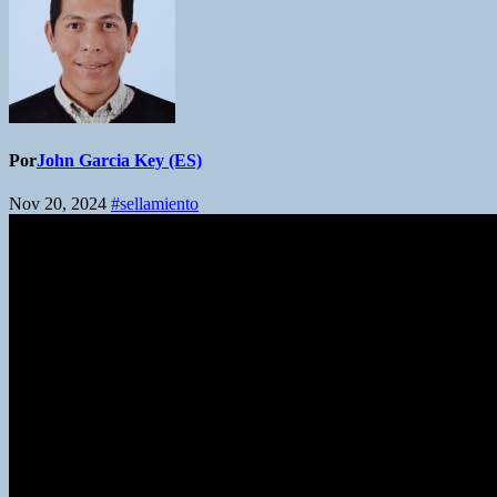
Por
John Garcia Key (ES)
Nov 20, 2024
#sellamiento