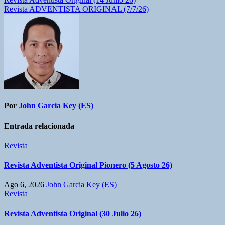
Navegación
Revista ADVENTISTA ORIGINAL (7/7/26)
de
entradas
Por
John Garcia Key (ES)
Entrada relacionada
Revista
Revista Adventista Original Pionero (5 Agosto 26)
Ago 6, 2026
John Garcia Key (ES)
Revista
Revista Adventista Original (30 Julio 26)