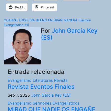
Reddit
Pinterest
Navegación
CUANDO TODO ERA BUENO EN GRAN MANERA (Sermón
Evangelístico #1)
de
Por
John Garcia Key
(ES)
entradas
Entrada relacionada
Evangelismo
Literaturas
Revista
Revista Eventos Finales
Sep 7, 2025
John Garcia Key (ES)
Evangelismo
Sermones Evangelisticos
MIRAD QUE NADIE OS ENGAÑE