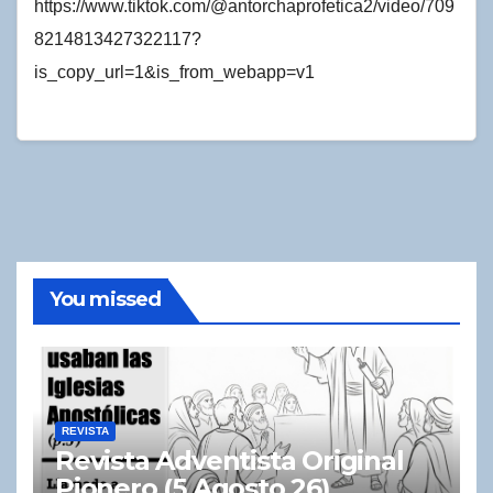
https://www.tiktok.com/@antorchaprofetica2/video/709
8214813427322117?
is_copy_url=1&is_from_webapp=v1
You missed
REVISTA
Revista Adventista Original
Pionero (5 Agosto 26)