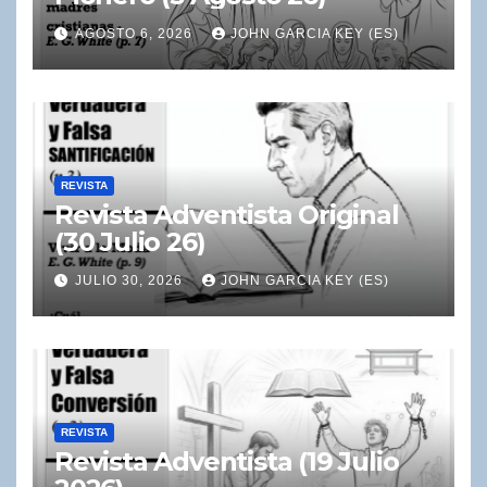
AGOSTO 6, 2026
JOHN GARCIA KEY (ES)
REVISTA
Revista Adventista Original
(30 Julio 26)
JULIO 30, 2026
JOHN GARCIA KEY (ES)
REVISTA
Revista Adventista (19 Julio