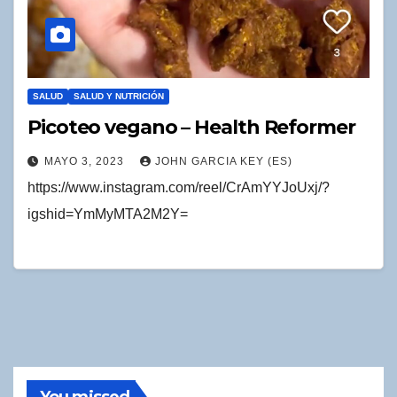
SALUD
SALUD Y NUTRICIÓN
Picoteo vegano – Health Reformer
MAYO 3, 2023
JOHN GARCIA KEY (ES)
https://www.instagram.com/reel/CrAmYYJoUxj/?
igshid=YmMyMTA2M2Y=
You missed