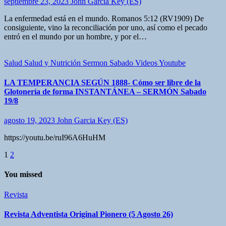
septiembre 23, 2023
John Garcia Key (ES)
La enfermedad está en el mundo. Romanos 5:12 (RV1909) De
consiguiente, vino la reconciliación por uno, así como el pecado
entró en el mundo por un hombre, y por el…
Salud
Salud y Nutrición
Sermon Sabado
Videos Youtube
LA TEMPERANCIA SEGÚN 1888- Cómo ser libre de la
Glotonería de forma INSTANTÁNEA – SERMÓN Sabado
19/8
agosto 19, 2023
John Garcia Key (ES)
https://youtu.be/ruI96A6HuHM
Paginación
1
2
de
You missed
entradas
Revista
Revista Adventista Original Pionero (5 Agosto 26)