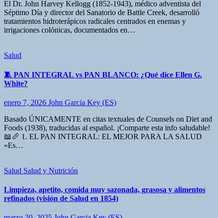
El Dr. John Harvey Kellogg (1852-1943), médico adventista del
Séptimo Día y director del Sanatorio de Battle Creek, desarrolló
tratamientos hidroterápicos radicales centrados en enemas y
irrigaciones colónicas, documentados en…
Salud
🧵 PAN INTEGRAL vs PAN BLANCO: ¿Qué dice Ellen G.
White?
enero 7, 2026
John Garcia Key (ES)
Basado ÚNICAMENTE en citas textuales de Counsels on Diet and
Foods (1938), traducidas al español. ¡Comparte esta info saludable!
📖🥖 1. EL PAN INTEGRAL: EL MEJOR PARA LA SALUD
«Es…
Salud
Salud y Nutrición
Limpieza, apetito, comida muy sazonada, grasosa y alimentos
refinados (visión de Salud en 1854)
marzo 20, 2025
John Garcia Key (ES)