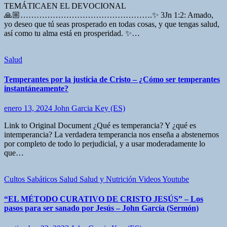
TEMÁTICAEN EL DEVOCIONAL
🙏🏼………………………………………….✨ 3Jn 1:2: Amado,
yo deseo que tú seas prosperado en todas cosas, y que tengas salud,
así como tu alma está en prosperidad. ✨…
Salud
Temperantes por la justicia de Cristo – ¿Cómo ser temperantes
instantáneamente?
enero 13, 2024
John Garcia Key (ES)
Link to Original Document ¿Qué es temperancia? Y ¿qué es
intemperancia? La verdadera temperancia nos enseña a abstenernos
por completo de todo lo perjudicial, y a usar moderadamente lo
que…
Cultos Sabáticos
Salud
Salud y Nutrición
Videos Youtube
“EL MÉTODO CURATIVO DE CRISTO JESÚS” – Los
pasos para ser sanado por Jesús – John García (Sermón)