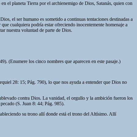
o en el planeta Tierra por el archienemigo de Dios, Satanás, quien con
Dios, el ser humano es sometido a continuas tentaciones destinadas a
er que cualquiera podría estar ofreciendo inocentemente homenaje a
ntar nuestra voluntad de parte de Dios.
149). (Enumere los cinco nombres que aparecen en este pasaje.)
equiel 28: 15; Pág. 790), lo que nos ayuda a entender que Dios no
sublevado contra Dios. La vanidad, el orgullo y la ambición fueron los
l pecado (S. Juan 8: 44; Pág. 985).
bleciendo su trono allí donde está el trono del Altísimo. Allí