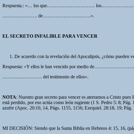
Respuesta.: «… los que………………………… los………………… de
…………………. de…………………………».
EL SECRETO INFALIBLE PARA VENCER
De acuerdo con la revelación del Apocalipsis, ¿cómo pueden v
Respuesta: «Y ellos le han vencido por medio de……………
……………………. del testimonio de ellos».
NOTA
: Nuestro gran secreto para vencer es aterrarnos a Cristo pues E
está perdido, por eso actúa como león rugiente (1 S. Pedro 5: 8; Pág. 
azufre (Apoc. 20:10, 14, Págs. 1155, 1156; Ezequiel. 28:18, 19; Pág.
MI DECISIÓN: Siendo que la Santa Biblia en Hebreos 4: 15, 16, (pág