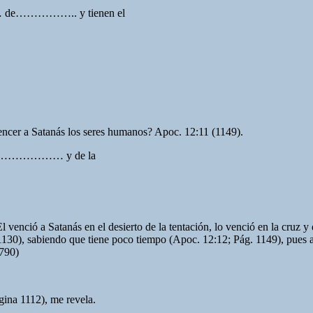
…………….. y tienen el
encer a Satanás los seres humanos? Apoc. 12:11 (1149).
……………………… y de la
l venció a Satanás en el desierto de la tentación, lo venció en la cruz y
1130), sabiendo que tiene poco tiempo (Apoc. 12:12; Pág. 1149), pues al
 790)
ina 1112), me revela.