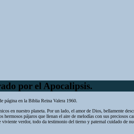
do por el Apocalipsis.
e página en la Biblia Reina Valera 1960.
ónicos en nuestro planeta. Por un lado, el amor de Dios, bellamente desc
 Los hermosos pájaros que llenan el aire de melodías con sus preciosos c
de viviente verdor, todo da testimonio del tierno y paternal cuidado de n