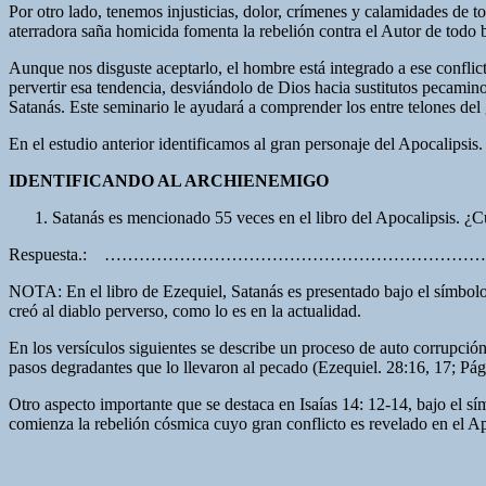
Por otro lado, tenemos injusticias, dolor, crímenes y calamidades de t
aterradora saña homicida fomenta la rebelión contra el Autor de todo 
Aunque nos disguste aceptarlo, el hombre está integrado a ese confli
pervertir esa tendencia, desviándolo de Dios hacia sustitutos pecamin
Satanás. Este seminario le ayudará a comprender los entre telones del gr
En el estudio anterior identificamos al gran personaje del Apocalipsis
IDENTIFICANDO AL ARCHIENEMIGO
Satanás es mencionado 55 veces en el libro del Apocalipsis. ¿C
Respuesta.: ………………………………………………………
NOTA: En el libro de Ezequiel, Satanás es presentado bajo el símbolo
creó al diablo perverso, como lo es en la actualidad.
En los versículos siguientes se describe un proceso de auto corrupción
pasos degradantes que lo llevaron al pecado (Ezequiel. 28:16, 17; Pág. 
Otro aspecto importante que se destaca en Isaías 14: 12-14, bajo el sím
comienza la rebelión cósmica cuyo gran conflicto es revelado en el Ap