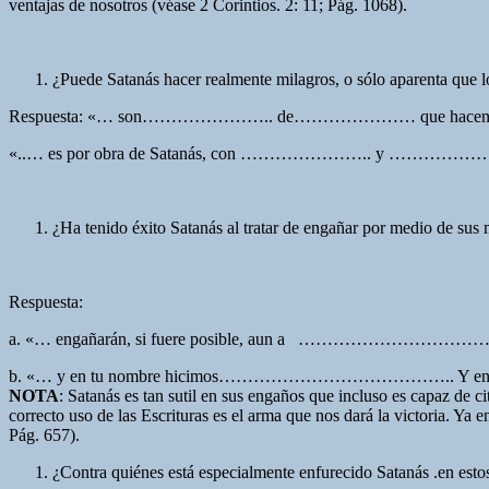
ventajas de nosotros (véase 2 Corintios. 2: 11; Pág. 1068).
¿Puede Satanás hacer realmente milagros, o sólo aparenta que l
Respuesta: «… son………………….. de………………… que ha
«..… es por obra de Satanás, con ………………….. y …………
¿Ha tenido éxito Satanás al tratar de engañar por medio de sus 
Respuesta:
a. «… engañarán, si fuere posible, aun a ………………
b. «… y en tu nombre hicimos………………………………….. Y e
NOTA
: Satanás es tan sutil en sus engaños que incluso es capaz de ci
correcto uso de las Escrituras es el arma que nos dará la victoria. Ya 
Pág. 657).
¿Contra quiénes está especialmente enfurecido Satanás .en est