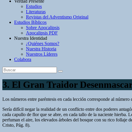
Verdad Presente
Estudios
Literaturas
Revistas del Adventismo Original
Estudios Bíblicos
Sobre Apocalipsis
Apocalipsis PDF
Nuestra Identidad
¿Quiénes Somos?
Nuestra Historia
Nuestros Líderes
Colabora
3. El Gran Traidor Desenmascara
Los números entre paréntesis en cada lección corresponde al número d
Sería difícil negar la realidad de un conflicto entre dos poderes antag
cada capullo de flor que se abre, en cada tallo de la naciente hierba.
perfuman el aire, los ele­vados árboles del bosque con su rico follaje 
Cristo, Pág. 8).