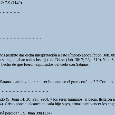
12: 7-9 (1149).
……………….
………………………………
 permite dar dicha interpretación a este símbolo apocalíptico. Job, utili
 y se regocijaban todos los hijos de Dios» (Job. 38: 7; Pág. 519). Y en 
 el hecho de que fueron expulsados del cielo con Satanás.
 Satanás para involucrar al ser humano en el gran conflicto? 2 Corintios
……………………………………
o (S. Juan 14: 30; Pág. 993), y los seres humanos, al pecar, llegaron a
). Cristo pone al alcance de cada hijo suyo, armas para vencer los eng
está perdida? 1 S. Juan 3:8(1134).