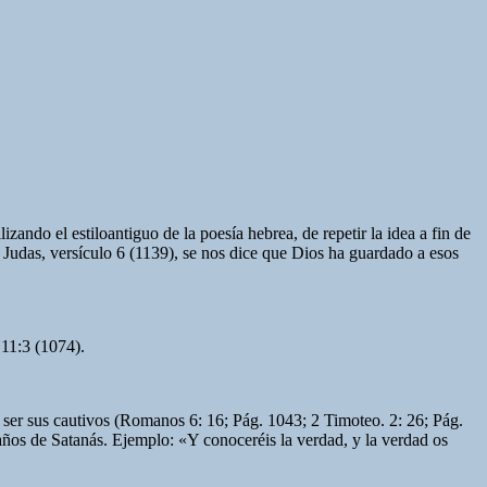
zando el estiloantiguo de la poesía hebrea, de repetir la idea a fin de
S. Judas, versículo 6 (1139), se nos dice que Dios ha guardado a esos
 11:3 (1074).
 ser sus cautivos (Romanos 6: 16; Pág. 1043; 2 Timoteo. 2: 26; Pág.
años de Satanás. Ejemplo: «Y conoceréis la verdad, y la verdad os