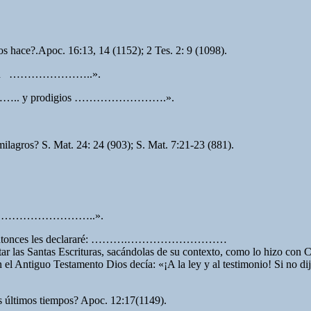
os hace?.Apoc. 16:13, 14 (1152); 2 Tes. 2: 9 (1098).
cen …………………..».
……….. y prodigios …………………….».
milagros? S. Mat. 24: 24 (903); S. Mat. 7:21-23 (881).
…………………………………..».
ntonces les declararé: ……….………………………
tar las Santas Escrituras, sacándolas de su contexto, como lo hizo con Cr
en el Antiguo Testamento Dios decía: «¡A la ley y al testimonio! Si no d
os últimos tiempos? Apoc. 12:17(1149).