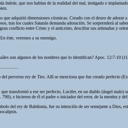
oda índole, que nos hablan de la realidad del mal, instigado e implantad
bien.
cto que adquirió dimensiones cósmicas. Creado con el deseo de adorar a 
osos, tras los cuales Satanás demanda adoración. Se sorprenderá al sab
an conflicto entre Cristo y el anticristo, descifrar sus artimañas y orie
. En éste, veremos a su enemigo.
uáles son algunos de los nombres que lo identifican? Apoc. 12:7-10 (1
……………
 del perverso rey de Tiro. Allí se menciona que fue creado perfecto (Ez
 que transformó a ese ser perfecto, Lucifer, en un diablo (ángel malo) 
790), e hicieron de él el padre o iniciador del error, de la mentira y de
bolo del rey de Babilonia, fue su intención de ser semejante a Dios, esta
ocalipsis.