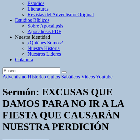
Estudios
Literaturas
Revistas del Adventismo Original
Estudios Bíblicos
Sobre Apocalipsis
Apocalipsis PDF
Nuestra Identidad
¿Quiénes Somos?
Nuestra Historia
Nuestros Líderes
Colabora
Adventismo Histórico
Cultos Sabáticos
Videos Youtube
Sermón: EXCUSAS QUE
DAMOS PARA NO IR A LA
FIESTA QUE CAUSARÁN
NUESTRA PERDICIÓN