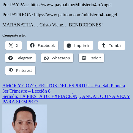
Por PAYPAL: https://www.paypal.me/Ministerio4toAngel
Por PATREON: https://www.patreon.com/ministerio4toangel
MARANATHA… Cristo Viene… BENDICIONES!
Comparte esto:
X
Facebook
Imprimir
Tumblr
Telegram
WhatsApp
Reddit
Pinterest
Navegación
AMOR Y GOZO, FRUTOS DEL ESPIRITU – Esc Sab Pionera
3er Trimestre – Lección 8
de
Sermón: LA FIESTA DE EXPIACIÓN, ¿ANUAL O UNA VEZ Y
entradas
PARA SIEMPRE?