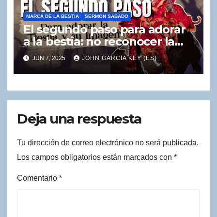
MARCA DE LA BESTIA
SERMON SABADO
El segundo paso para adorar
a la bestia: no reconocer la
caída de Babilonia ni salir de
JUN 7, 2025
JOHN GARCIA KEY (ES)
ella.
Deja una respuesta
Tu dirección de correo electrónico no será publicada.
Los campos obligatorios están marcados con
*
Comentario
*