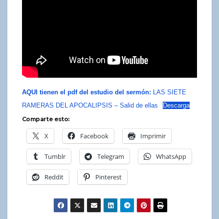
AQUI tienen el pdf del estudio del sermón:
LAS SIETE
RAMERAS DEL APOCALIPSIS – Salid de ellas
Descarga
Comparte esto:
X
Facebook
Imprimir
Tumblr
Telegram
WhatsApp
Reddit
Pinterest