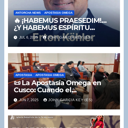
ANTORCHA NEWS
APOSTASIA OMEGA
🔥 ¡HABEMUS PRAESEDIM!…
¿Y HABEMUS ESPÍRITU
SANTO? 🔥
JUL 6, 2025
JOHN GARCIA KEY (ES)
APOSTASIA
APOSTASIA OMEGA
📜 La Apostasía Omega en
Cusco: Cuando el
Ecumenismo y la Naturaleza
JUN 7, 2025
JOHN GARCIA KEY (ES)
Reemplazan el Mensaje del
Segundo Ángel