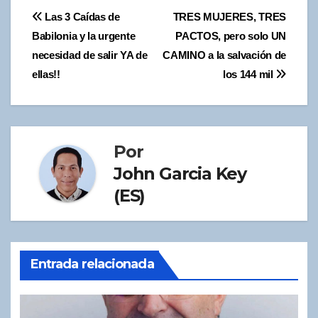
Navegación
Las 3 Caídas de
TRES MUJERES, TRES
Babilonia y la urgente
PACTOS, pero solo UN
de
necesidad de salir YA de
CAMINO a la salvación de
entradas
ellas!!
los 144 mil
Por
John Garcia Key
(ES)
Entrada relacionada