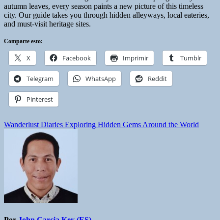
autumn leaves, every season paints a new picture of this timeless
city. Our guide takes you through hidden alleyways, local eateries,
and must-visit heritage sites.
Comparte esto:
X
Facebook
Imprimir
Tumblr
Telegram
WhatsApp
Reddit
Pinterest
Navegación
Wanderlust Diaries Exploring Hidden Gems Around the World
de
entradas
Por
John Garcia Key (ES)