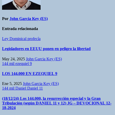
Por
John Garcia Key (ES)
Entrada relacionada
Ley Dominical
profecía
Legisladores en EEUU ponen en peligro la libertad
May 24, 2025
John Garcia Key (ES)
144 mil
ezequiel 9
LOS 144.000 EN EZEQUIEL 9
Ene 5, 2025
John Garcia Key (ES)
144 mil
Daniel
Daniel 11
(18/12/24) Los 144.000, la resurrección especial y la Gran
Tribulación (según DANIEL 11 y 12) JG – DEVOCIONAL 12-
18-2024