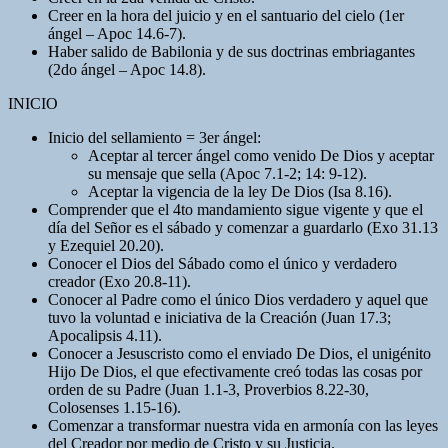
Creer en la hora del juicio y en el santuario del cielo (1er
ángel – Apoc 14.6-7).
Haber salido de Babilonia y de sus doctrinas embriagantes
(2do ángel – Apoc 14.8).
INICIO
Inicio del sellamiento = 3er ángel:
Aceptar al tercer ángel como venido De Dios y aceptar
su mensaje que sella (Apoc 7.1-2; 14: 9-12).
Aceptar la vigencia de la ley De Dios (Isa 8.16).
Comprender que el 4to mandamiento sigue vigente y que el
día del Señor es el sábado y comenzar a guardarlo (Exo 31.13
y Ezequiel 20.20).
Conocer el Dios del Sábado como el único y verdadero
creador (Exo 20.8-11).
Conocer al Padre como el único Dios verdadero y aquel que
tuvo la voluntad e iniciativa de la Creación (Juan 17.3;
Apocalipsis 4.11).
Conocer a Jesuscristo como el enviado De Dios, el unigénito
Hijo De Dios, el que efectivamente creó todas las cosas por
orden de su Padre (Juan 1.1-3, Proverbios 8.22-30,
Colosenses 1.15-16).
Comenzar a transformar nuestra vida en armonía con las leyes
del Creador por medio de Cristo y su Justicia.