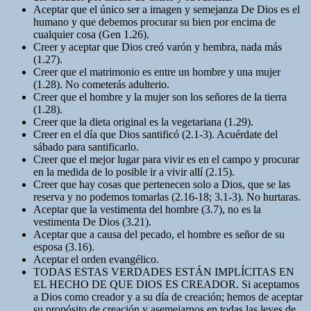
Aceptar que el único ser a imagen y semejanza De Dios es el
humano y que debemos procurar su bien por encima de
cualquier cosa (Gen 1.26).
Creer y aceptar que Dios creó varón y hembra, nada más
(1.27).
Creer que el matrimonio es entre un hombre y una mujer
(1.28). No cometerás adulterio.
Creer que el hombre y la mujer son los señores de la tierra
(1.28).
Creer que la dieta original es la vegetariana (1.29).
Creer en el día que Dios santificó (2.1-3). Acuérdate del
sábado para santificarlo.
Creer que el mejor lugar para vivir es en el campo y procurar
en la medida de lo posible ir a vivir allí (2.15).
Creer que hay cosas que pertenecen solo a Dios, que se las
reserva y no podemos tomarlas (2.16-18; 3.1-3). No hurtaras.
Aceptar que la vestimenta del hombre (3.7), no es la
vestimenta De Dios (3.21).
Aceptar que a causa del pecado, el hombre es señor de su
esposa (3.16).
Aceptar el orden evangélico.
TODAS ESTAS VERDADES ESTÁN IMPLÍCITAS EN
EL HECHO DE QUE DIOS ES CREADOR. Si aceptamos
a Dios como creador y a su día de creación; hemos de aceptar
su propósito de creación y asemejarnos en todas las leyes de