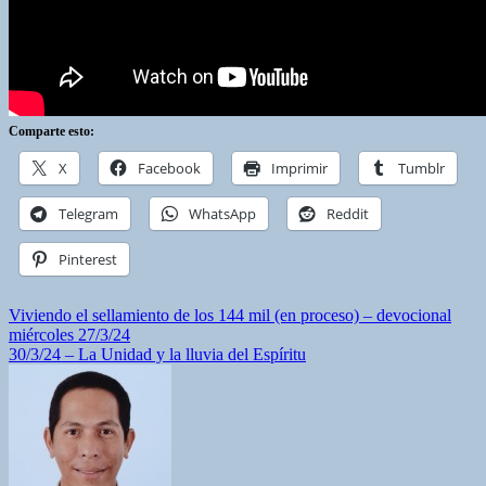
Comparte esto:
X
Facebook
Imprimir
Tumblr
Telegram
WhatsApp
Reddit
Pinterest
Navegación
Viviendo el sellamiento de los 144 mil (en proceso) – devocional
miércoles 27/3/24
de
30/3/24 – La Unidad y la lluvia del Espíritu
entradas