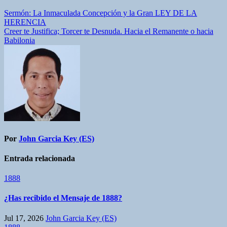
Navegación
Sermón: La Inmaculada Concepción y la Gran LEY DE LA
HERENCIA
de
Creer te Justifica; Torcer te Desnuda. Hacia el Remanente o hacia
entradas
Babilonia
Por
John Garcia Key (ES)
Entrada relacionada
1888
¿Has recibido el Mensaje de 1888?
Jul 17, 2026
John Garcia Key (ES)