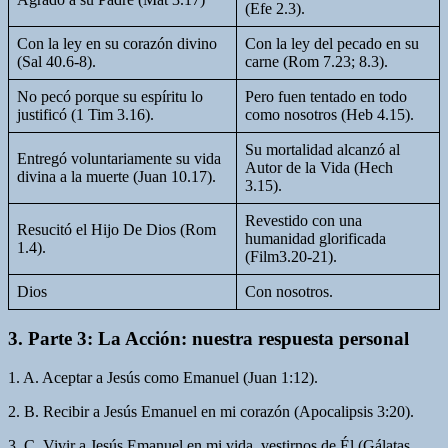
(Efe 2.3).
Con la ley en su corazón divino
Con la ley del pecado en su
(Sal 40.6-8).
carne (Rom 7.23; 8.3).
No pecó porque su espíritu lo
Pero fuen tentado en todo
justificó (1 Tim 3.16).
como nosotros (Heb 4.15).
Su mortalidad alcanzó al
Entregó voluntariamente su vida
Autor de la Vida (Hech
divina a la muerte (Juan 10.17).
3.15).
Revestido con una
Resucitó el Hijo De Dios (Rom
humanidad glorificada
1.4).
(Film3.20-21).
Dios
Con nosotros.
3. Parte 3: La Acción: nuestra respuesta personal
1. A. Aceptar a Jesús como Emanuel (Juan 1:12).
2. B. Recibir a Jesús Emanuel en mi corazón (Apocalipsis 3:20).
3. C. Vivir a Jesús Emanuel en mi vida, vestirnos de Él (Gálatas