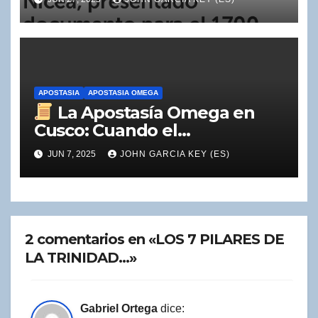
Nicea (325 d.C.)
APOSTASIA
APOSTASIA OMEGA
La Apostasía Omega en
Cusco: Cuando el
Ecumenismo y la Naturaleza
JUN 7, 2025
JOHN GARCIA KEY (ES)
Reemplazan el Mensaje del
Segundo Ángel
2 comentarios en «LOS 7 PILARES DE
LA TRINIDAD…»
Gabriel Ortega
dice: