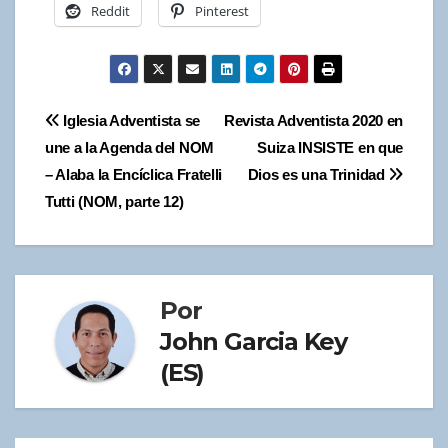
Reddit
Pinterest
Navegación
Iglesia Adventista se
Revista Adventista 2020 en
une a la Agenda del NOM
Suiza INSISTE en que
de
– Alaba la Encíclica Fratelli
Dios es una Trinidad
entradas
Tutti (NOM, parte 12)
Por
John Garcia Key
(ES)