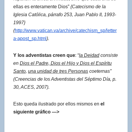
ellas es enteramente Dios”
{Catecismo de la
Iglesia Católica, párrafo 253, Juan Pablo II, 1993-
1997}
(
http://www.vatican.va/archive/catechism_sp/letter
a-apost_sp.html
).
Y los adventistas creen que
: “
la Deidad
consiste
en
Dios el Padre, Dios el Hijo y Dios el Espíritu
Santo
,
una unidad de tres Personas
coeternas”
(Creencias de los Adventistas del Séptimo Día, p.
30, ACES, 2007).
Esto queda ilustrado por ellos mismos en
el
siguiente gráfico —>