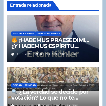
Entrada relacionada
ANTORCHA NEWS
APOSTASIA OMEGA
¡HABEMUS PRAESEDIM!…
¿Y HABEMUS ESPÍRITU
SANTO?
JUL 6, 2025
JOHN GARCIA KEY (ES)
DEIDAD
TRINIDAD
¿La verdad se decide por
votación? Lo que no te
contaron del Concilio de
JUN 27, 2025
JOHN GARCIA KEY (ES)