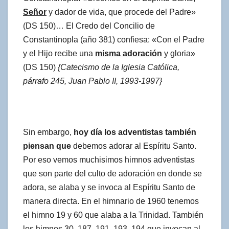
Señor
y dador de vida, que procede del Padre»
(DS 150)… El Credo del Concilio de
Constantinopla (año 381) confiesa: «Con el Padre
y el Hijo recibe una
misma adoración
y gloria»
(DS 150)
{Catecismo de la Iglesia Católica,
párrafo 245, Juan Pablo II, 1993-1997}
Sin embargo,
hoy día
los adventistas
también
piensan que
debemos adorar al Espíritu Santo.
Por eso vemos muchisimos himnos adventistas
que son parte del culto de adoración en donde se
adora, se alaba y se invoca al Espíritu Santo de
manera directa. En el himnario de 1960 tenemos
el himno 19 y 60 que alaba a la Trinidad. También
los himnos 30, 187, 191, 193, 194 que invocan al