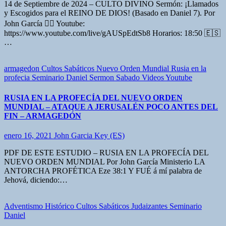
14 de Septiembre de 2024 – CULTO DIVINO Sermón: ¡Llamados
y Escogidos para el REINO DE DIOS! (Basado en Daniel 7). Por
John García 👇🏼 Youtube:
https://www.youtube.com/live/gAUSpEdtSb8 Horarios: 18:50 🇪🇸
…
armagedon
Cultos Sabáticos
Nuevo Orden Mundial
Rusia en la
profecia
Seminario Daniel
Sermon Sabado
Videos Youtube
RUSIA EN LA PROFECÍA DEL NUEVO ORDEN
MUNDIAL – ATAQUE A JERUSALÉN POCO ANTES DEL
FIN – ARMAGEDÓN
enero 16, 2021
John Garcia Key (ES)
PDF DE ESTE ESTUDIO – RUSIA EN LA PROFECÍA DEL
NUEVO ORDEN MUNDIAL Por John García Ministerio LA
ANTORCHA PROFÉTICA Eze 38:1 Y FUÉ á mí palabra de
Jehová, diciendo:…
Adventismo Histórico
Cultos Sabáticos
Judaizantes
Seminario
Daniel