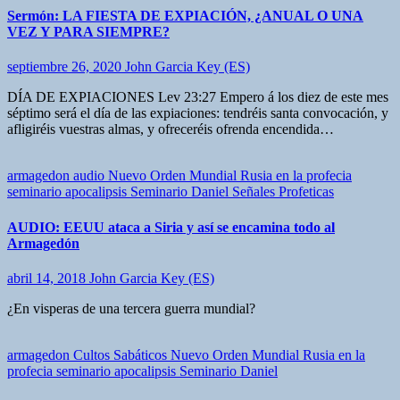
Sermón: LA FIESTA DE EXPIACIÓN, ¿ANUAL O UNA
VEZ Y PARA SIEMPRE?
septiembre 26, 2020
John Garcia Key (ES)
DÍA DE EXPIACIONES Lev 23:27 Empero á los diez de este mes
séptimo será el día de las expiaciones: tendréis santa convocación, y
afligiréis vuestras almas, y ofreceréis ofrenda encendida…
armagedon
audio
Nuevo Orden Mundial
Rusia en la profecia
seminario apocalipsis
Seminario Daniel
Señales Profeticas
AUDIO: EEUU ataca a Siria y así se encamina todo al
Armagedón
abril 14, 2018
John Garcia Key (ES)
¿En visperas de una tercera guerra mundial?
armagedon
Cultos Sabáticos
Nuevo Orden Mundial
Rusia en la
profecia
seminario apocalipsis
Seminario Daniel