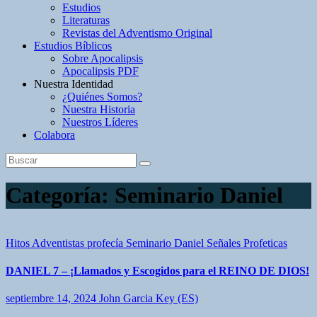
Estudios
Literaturas
Revistas del Adventismo Original
Estudios Bíblicos
Sobre Apocalipsis
Apocalipsis PDF
Nuestra Identidad
¿Quiénes Somos?
Nuestra Historia
Nuestros Líderes
Colabora
Categoría:
Seminario Daniel
Hitos Adventistas
profecía
Seminario Daniel
Señales Profeticas
DANIEL 7 – ¡Llamados y Escogidos para el REINO DE DIOS!
septiembre 14, 2024
John Garcia Key (ES)