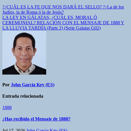
Navegación
?¿CUÁL ES LA FE QUE NOS DARÁ EL SELLO? ?¿La de los
Judíos, la de Roma ó la de Jesús?
de
LA LEY EN GÁLATAS, ¿CUÁL ES, MORAL Ó
entradas
CEREMONIAL? RELACIÓN CON EL MENSAJE DE 1888 Y
LA LLUVIA TARDÍA (Parte 2) (Serie Galatas G02)
Por
John Garcia Key (ES)
Entrada relacionada
1888
¿Has recibido el Mensaje de 1888?
Jul 17, 2026
John Garcia Key (ES)