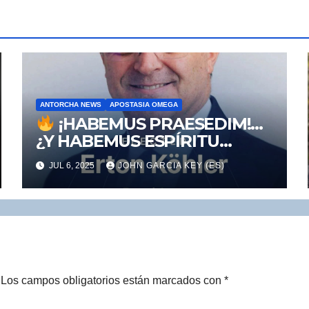
ANTORCHA NEWS
APOSTASIA OMEGA
¡HABEMUS PRAESEDIM!…
¿Y HABEMUS ESPÍRITU
SANTO?
JUL 6, 2025
JOHN GARCIA KEY (ES)
Los campos obligatorios están marcados con
*