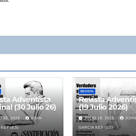
rada.
REVISTA
sta Adventista
Revista Adventi
inal (30 Julio 26)
(19 Julio 2026)
O 30, 2026
JOHN
JULIO 19, 2026
JOH
 KEY (ES)
GARCIA KEY (ES)