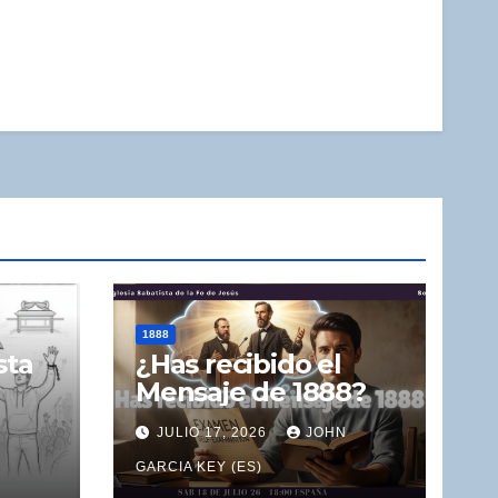
1888
sta
¿Has recibido el
Mensaje de 1888?
N
JULIO 17, 2026
JOHN
GARCIA KEY (ES)