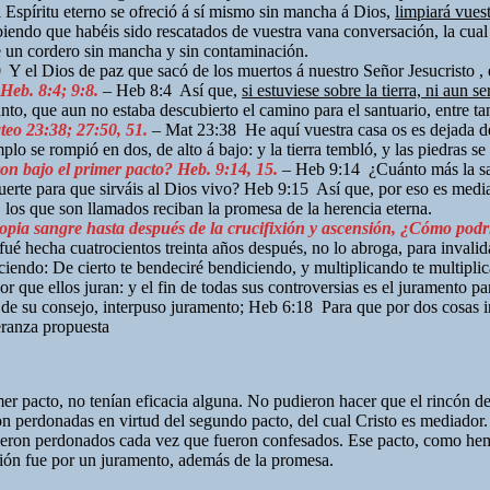
 Espíritu eterno se ofreció á sí mismo sin mancha á Dios,
limpiará vues
endo que habéis sido rescatados de vuestra vana conversación, la cual r
 un cordero sin mancha y sin contaminación.
Y el Dios de paz que sacó de los muertos á nuestro Señor Jesucristo , e
Heb. 8:4; 9:8.
– Heb 8:4 Así que,
si estuviese sobre la tierra, ni aun s
nto, que aun no estaba descubierto el camino para el santuario, entre ta
eo 23:38; 27:50, 51.
– Mat 23:38 He aquí vuestra casa os es dejada d
plo se rompió en dos, de alto á bajo: y la tierra tembló, y las piedras se
on bajo el primer pacto? Heb. 9:14, 15.
– Heb 9:14 ¿Cuánto más la sang
uerte para que sirváis al Dios vivo? Heb 9:15 Así que, por eso es medi
, los que son llamados reciban la promesa de la herencia eterna.
opia sangre hasta después de la crucifixión y ascensión, ¿Cómo podrí
 fué hecha cuatrocientos treinta años después, no lo abroga, para inva
iendo: De cierto te bendeciré bendiciendo, y multiplicando te multipli
que ellos juran: y el fin de todas sus controversias es el juramento 
 de su consejo, interpuso juramento; Heb 6:18 Para que por dos cosas i
eranza propuesta
er pacto, no tenían eficacia alguna. No pudieron hacer que el rincón d
on perdonadas en virtud del segundo pacto, del cual Cristo es mediador
ueron perdonados cada vez que fueron confesados. Ese pacto, como hemos 
ión fue por un juramento, además de la promesa.