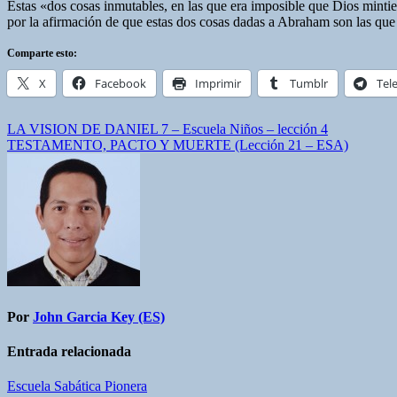
Estas «dos cosas inmutables, en las que era imposible que Dios mintie
por la afirmación de que estas dos cosas dadas a Abraham son las que
Comparte esto:
X
Facebook
Imprimir
Tumblr
Tel
Navegación
LA VISION DE DANIEL 7 – Escuela Niños – lección 4
TESTAMENTO, PACTO Y MUERTE (Lección 21 – ESA)
de
entradas
Por
John Garcia Key (ES)
Entrada relacionada
Escuela Sabática Pionera