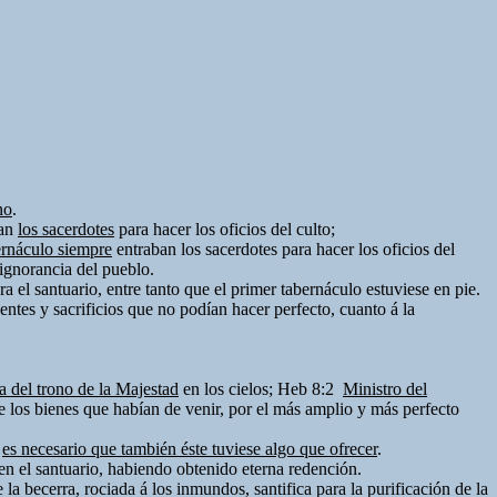
no
.
ban
los sacerdotes
para hacer los oficios del culto;
ernáculo siempre
entraban los sacerdotes para hacer los oficios del
 ignorancia del pueblo.
 el santuario, entre tanto que el primer tabernáculo estuviese en pie.
sentes y sacrificios que no podían hacer perfecto, cuanto á la
ra del trono de la Majestad
en los cielos; Heb 8:2
Ministro del
 los bienes que habían de venir, por el más amplio y más perfecto
l
es necesario que también éste tuviese algo que ofrecer
.
 en el santuario, habiendo obtenido eterna redención.
la becerra, rociada á los inmundos, santifica para la purificación de la