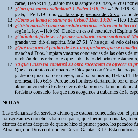
carne, Heb 9:14 ¿Cuánto más la sangre de Cristo, el cual por el
¿Con qué somos redimidos? 1 Pedro 1:18, 19.
– 1Pe 1:18 Sabi
plata; 1Pe 1:19 Sino
con la sangre preciosa de Cristo
, como de
¿Cómo se llama la sangre de Cristo? Heb. 13:20.
– Heb 13:20 
¿Cristo ministró como sacerdote mientras estuvo en la tierra? 
según la ley. – Heb 9:8 Dando en esto á entender el Espíritu Sa
¿Cuándo dejó de ser el primer santuario como santuario? Mat
grande voz, dió el espíritu. Mat 27:51 Y he aquí, el velo del tem
¿Qué aseguró el perdón de las transgresiones que se cometier
mancha á Dios, limpiará vuestras conciencias de las obras de m
remisión de las rebeliones que había bajo del primer testamento
Ya que Cristo no comenzó su obra sacerdotal de ofrecer su pr
Que el contrato confirmado de Dios para con Cristo, la ley que
pudiendo jurar por otro mayor, juró por sí mismo, Heb 6:14 Dic
promesa. Heb 6:16 Porque los hombres ciertamente por el mayor 
abundantemente á los herederos de la promesa la inmutabilidad
fortísimo consuelo, los que nos acogemos á trabarnos de la esp
NOTAS
Las ordenanzas del servicio divino que estaban conectadas con el prim
transgresiones cometidas bajo ese pacto, que fueron perdonadas, fuer
cientos de años después de que se hizo el primer pacto, los pecados f
Abraham, que Dios confirmó en Cristo. Gálatas. 3:17. Esta confirmac