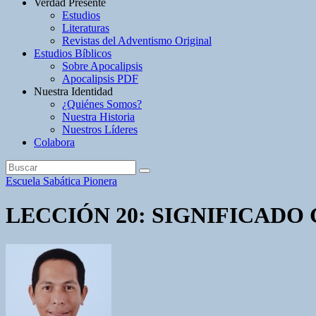
Verdad Presente
Estudios
Literaturas
Revistas del Adventismo Original
Estudios Bíblicos
Sobre Apocalipsis
Apocalipsis PDF
Nuestra Identidad
¿Quiénes Somos?
Nuestra Historia
Nuestros Líderes
Colabora
Escuela Sabática Pionera
LECCIÓN 20: SIGNIFICAD