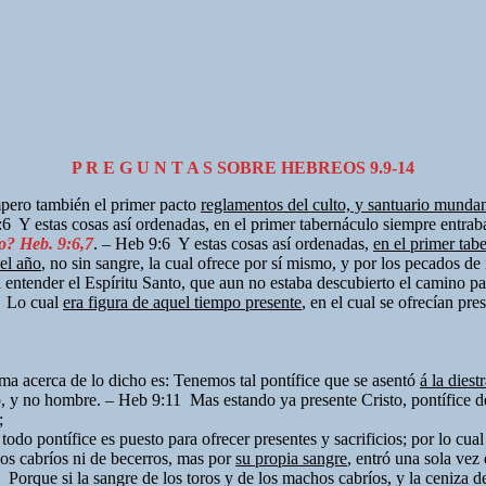
P R E G U N T A S SOBRE HEBREOS 9.9-14
ro también el primer pacto
reglamentos del culto, y santuario munda
6 Y estas cosas así ordenadas, en el primer tabernáculo siempre entra
o? Heb. 9:6,7
. – Heb 9:6 Y estas cosas así ordenadas,
en el primer tab
 el año
, no sin sangre, la cual ofrece por sí mismo, y por los pecados de
ntender el Espíritu Santo, que aun no estaba descubierto el camino para
 Lo cual
era figura de aquel tiempo presente
, en el cual se ofrecían pre
a acerca de lo dicho es: Tenemos tal pontífice que se asentó
á la diest
ó, y no hombre. – Heb 9:11 Mas estando ya presente Cristo, pontífice de
n;
do pontífice es puesto para ofrecer presentes y sacrificios; por lo cua
s cabríos ni de becerros, mas por
su propia sangre
, entró una sola vez
orque si la sangre de los toros y de los machos cabríos, y la ceniza de 