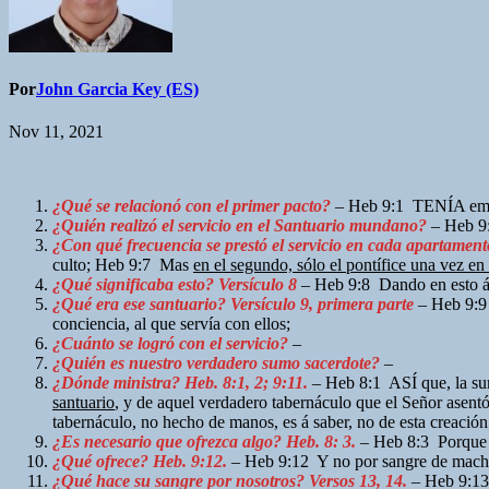
Por
John Garcia Key (ES)
Nov 11, 2021
¿Qué se relacionó con el primer pacto?
– Heb 9:1 TENÍA empe
¿Quién realizó el servicio en el Santuario mundano?
– Heb 9:
¿Con qué frecuencia se prestó el servicio en cada apartament
culto; Heb 9:7 Mas
en el segundo, sólo el pontífice una vez en
¿Qué significaba esto? Versículo 8
– Heb 9:8 Dando en esto á e
¿Qué era ese santuario? Versículo 9, primera parte
– Heb 9:9
conciencia, al que servía con ellos;
¿Cuánto se logró con el servicio?
–
¿Quién es nuestro verdadero sumo sacerdote?
–
¿Dónde ministra? Heb. 8:1, 2; 9:11.
– Heb 8:1 ASÍ que, la sum
santuario
, y de aquel verdadero tabernáculo que el Señor asent
tabernáculo, no hecho de manos, es á saber, no de esta creació
¿Es necesario que ofrezca algo? Heb. 8: 3.
– Heb 8:3 Porque to
¿Qué ofrece? Heb. 9:12.
– Heb 9:12 Y no por sangre de macho
¿Qué hace su sangre por nosotros? Versos 13, 14.
– Heb 9:13 P