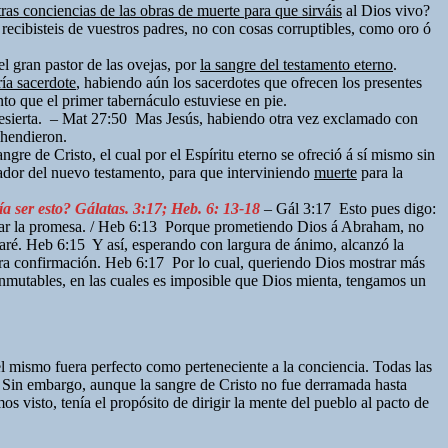
tras conciencias de las obras de muerte para que sirváis
al Dios vivo?
ecibisteis de vuestros padres, no con cosas corruptibles, como oro ó
l gran pastor de las ovejas, por
la sangre del testamento eterno
.
ería sacerdote
, habiendo aún los sacerdotes que ofrecen los presentes
nto que el primer tabernáculo estuviese en pie.
esierta. – Mat 27:50 Mas Jesús, habiendo otra vez exclamado con
 hendieron.
re de Cristo, el cual por el Espíritu eterno se ofreció á sí mismo sin
ador del nuevo testamento, para que interviniendo
muerte
para la
a ser esto? Gálatas. 3:17; Heb. 6: 13-18
– Gál 3:17 Esto pues digo:
lidar la promesa. / Heb 6:13 Porque prometiendo Dios á Abraham, no
caré. Heb 6:15 Y así, esperando con largura de ánimo, alcanzó la
para confirmación. Heb 6:17 Por lo cual, queriendo Dios mostrar más
nmutables, en las cuales es imposible que Dios mienta, tengamos un
el mismo fuera perfecto como perteneciente a la conciencia. Todas las
. Sin embargo, aunque la sangre de Cristo no fue derramada hasta
visto, tenía el propósito de dirigir la mente del pueblo al pacto de