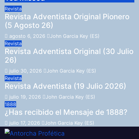
Revista
Revista Adventista Original Pionero
(5 Agosto 26)
agosto 6, 2026
John Garcia Key (ES)
Revista
Revista Adventista Original (30 Julio
26)
julio 30, 2026
John Garcia Key (ES)
Revista
Revista Adventista (19 Julio 2026)
julio 19, 2026
John Garcia Key (ES)
1888
¿Has recibido el Mensaje de 1888?
julio 17, 2026
John Garcia Key (ES)