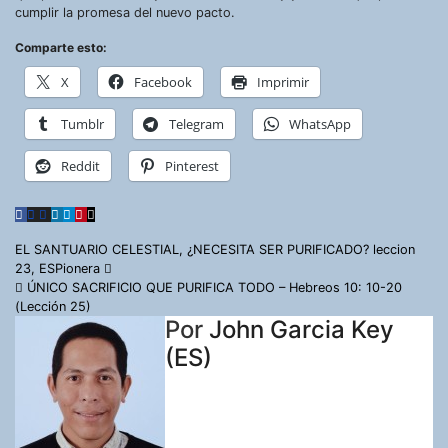
cumplir la promesa del nuevo pacto.
Comparte esto:
X
Facebook
Imprimir
Tumblr
Telegram
WhatsApp
Reddit
Pinterest
Navegación
EL SANTUARIO CELESTIAL, ¿NECESITA SER PURIFICADO? leccion
23, ESPionera
de
ÚNICO SACRIFICIO QUE PURIFICA TODO – Hebreos 10: 10-20
(Lección 25)
entradas
Por
John Garcia Key
(ES)