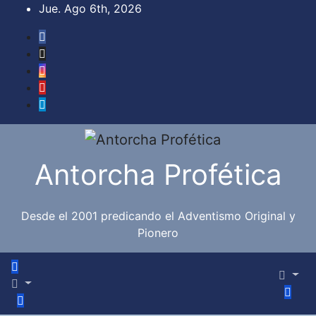
Saltar
Jue. Ago 6th, 2026
al
contenido
Antorcha Profética
Desde el 2001 predicando el Adventismo Original y
Pionero