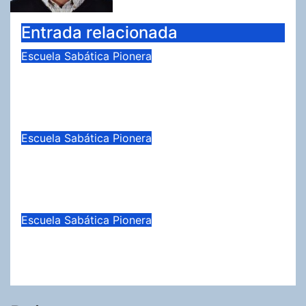
Entrada relacionada
Escuela Sabática Pionera
LECCIÓN 12: EL DISCURSO DE
ESTEBAN
Jun 19, 2026
John Garcia Key (ES)
Escuela Sabática Pionera
Leccion 4: El Hombre Cojo
sanado
Abr 25, 2026
John Garcia Key (ES)
Escuela Sabática Pionera
LECCIÓN II – EL REY EN SION
Oct 11, 2025
John Garcia Key (ES)