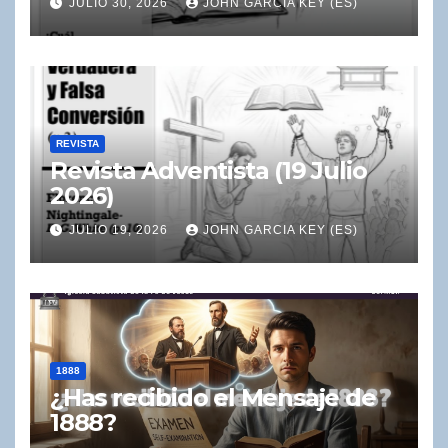
JULIO 30, 2026
JOHN GARCIA KEY (ES)
REVISTA
Revista Adventista (19 Julio
2026)
JULIO 19, 2026
JOHN GARCIA KEY (ES)
1888
¿Has recibido el Mensaje de
1888?