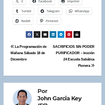
X
Facebook
Imprimir
Tumblr
Telegram
WhatsApp
Reddit
Pinterest
Navegación
La Programación de
SACRIFICIOS SIN PODER
Mañana Sábado 18 de
PURIFICADOR – lección
de
Diciembre
24 Escuela Sabática
entradas
Pionera
Por
John Garcia Key