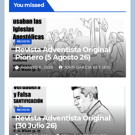
You missed
REVISTA
Revista Adventista Original
Pionero (5 Agosto 26)
AGOSTO 6, 2026
JOHN GARCIA KEY (ES)
REVISTA
Revista Adventista Original
(30 Julio 26)