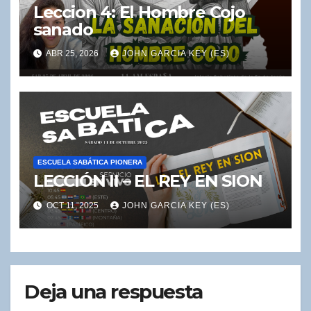
Leccion 4: El Hombre Cojo
sanado
ABR 25, 2026
JOHN GARCIA KEY (ES)
ESCUELA SABÁTICA PIONERA
LECCIÓN II – EL REY EN SION
OCT 11, 2025
JOHN GARCIA KEY (ES)
Deja una respuesta