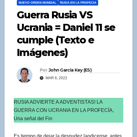
NUEVO ORDEN MUNDIAL
RUSIA EN LA PROFECIA
Guerra Rusia VS
Ucrania = Daniel 11 se
cumple (Texto e
Imágenes)
Por
John Garcia Key (ES)
MAR 6, 2022
RUSIA ADVIERTE A ADVENTISTAS! LA
GUERRA CON UCRANIA EN LA PROFECÍA,
Una señal del Fin
Es tiempo de dejar la desnudez laodicense, antes