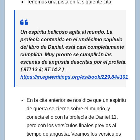
Tenemos una pista en la siguiente cita:
Un
espíritu belicoso
agita al mundo. La
profecía contenida en el
undécimo capítulo
del libro de Daniel
, está
casi completamente
cumplida
. Muy pronto se cumplirán
las
escenas de angustia
descritas por el profeta.
{ 9TI 13.4; 9T.14.2 } –
https://m.egwwritings.org/es/book/229.84#101
En la cita anterior se nos dice que un espíritu
de guerra se cierne sobre el mundo, y
conecta ello con la profecía de Daniel 11,
pero con los versículos finales previos al
tiempo de angustia. Veamos los versículos