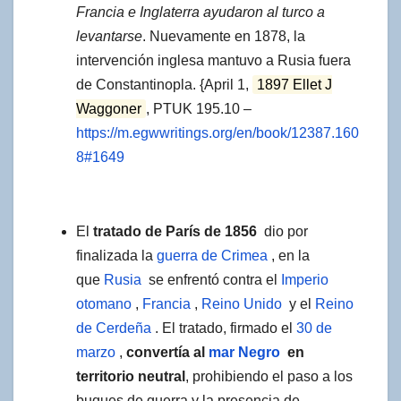
Francia e Inglaterra ayudaron al turco a
levantarse
. Nuevamente en 1878, la
intervención inglesa mantuvo a Rusia fuera
de Constantinopla. {April 1,
1897 Ellet J
Waggoner
, PTUK 195.10 –
https://m.egwwritings.org/en/book/12387.160
8#1649
El
tratado de París de 1856
dio por
finalizada la
guerra de Crimea
, en la
que
Rusia
se enfrentó contra el
Imperio
otomano
,
Francia
,
Reino Unido
y el
Reino
de Cerdeña
. El tratado, firmado el
30 de
marzo
,
convertía al
mar Negro
en
territorio neutral
, prohibiendo el paso a los
buques de guerra y la presencia de