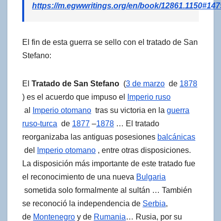
https://m.egwwritings.org/en/book/12861.1150#147
El fin de esta guerra se sello con el tratado de San
Stefano:
El
Tratado de San Stefano
(
3 de marzo
de
1878
) es el acuerdo que impuso el
Imperio ruso
al
Imperio otomano
tras su victoria en la
guerra
ruso-turca
de
1877
–
1878
… El tratado
reorganizaba las antiguas posesiones
balcánicas
del
Imperio otomano
, entre otras disposiciones.
La disposición más importante de este tratado fue
el reconocimiento de una nueva
Bulgaria
sometida solo formalmente al sultán … También
se reconoció la independencia de
Serbia
,
de
Montenegro
y de
Rumania
… Rusia, por su