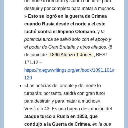
del norte lo turbarán y saldrá con furor para
destruir y por completo para matar a muchos.
»
Esto se logró en la guerra de Crimea
cuando
Rusia
desde el norte y el este
luchó contra
el Imperio Otomano
, y
la
potencia turca se salvó solo con el apoyo y
el poder de Gran Bretaña y otros aliados
. {8
de junio de
1896 Alonzo T Jones
, BEST
171.12 –
https://m.egwwritings.org/en/book/1091.101#
120
«Las noticias del oriente y del norte lo
turbarán; por tanto, saldrá con gran furor
para destruir, y para matar a muchos».
Versículo 43. Es una buena descripción del
ataque
turco
a
Rusia
en 1853, que
condujo a
la Guerra de Crimea
,
en la que