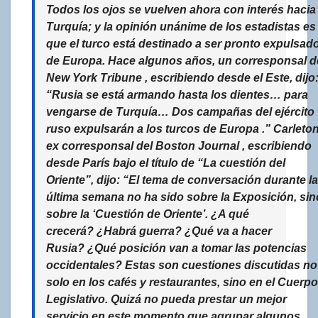
Todos los ojos se vuelven ahora con interés hacia
Turquía; y la opinión unánime de los estadistas es
que el turco está destinado a ser pronto expulsad
de Europa. Hace algunos años, un corresponsal d
New York
Tribune
, escribiendo desde el Este, dijo
“
Rusia se está armando hasta los dientes… para
vengarse de Turquía
…
Dos campañas del ejército
ruso
expulsarán a los turcos de Europa
.” Carleton
ex corresponsal del Boston
Journal
, escribiendo
desde París bajo el título de “La cuestión del
Oriente”, dijo: “El tema de conversación durante la
última semana no ha sido sobre la Exposición, sin
sobre la ‘Cuestión de Oriente’. ¿A qué
crecerá? ¿Habrá guerra? ¿Qué va a hacer
Rusia? ¿Qué posición van a tomar las potencias
occidentales? Estas son cuestiones discutidas no
solo en los
cafés
y restaurantes, sino en el
Cuerpo
Legislativo
. Quizá no pueda prestar un mejor
servicio en este momento que agrupar algunos