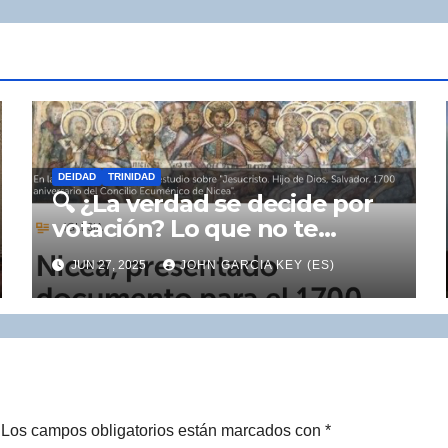
DEIDAD
TRINIDAD
🔍 ¿La verdad se decide por
votación? Lo que no te
contaron del Concilio de
JUN 27, 2025
JOHN GARCIA KEY (ES)
Nicea (325 d.C.)
Los campos obligatorios están marcados con
*