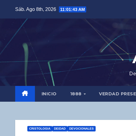
Saltar
Sáb. Ago 8th, 2026
11:01:44 AM
al
contenido
De
INICIO
1888
VERDAD PRES
CRISTOLOGIA
DEIDAD
DEVOCIONALES