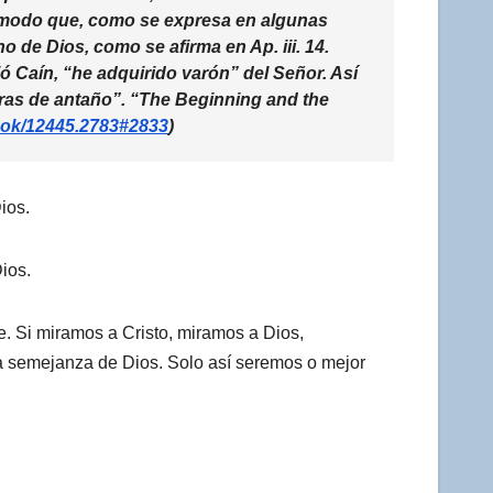
de modo que, como se expresa en algunas
o de Dios, como se afirma en Ap. iii. 14.
ó Caín, “he adquirido varón” del Señor. Así
bras de antaño”. “The Beginning and the
book/12445.2783#2833
)
ios.
ios.
. Si miramos a Cristo, miramos a Dios,
a semejanza de Dios. Solo así seremos o mejor