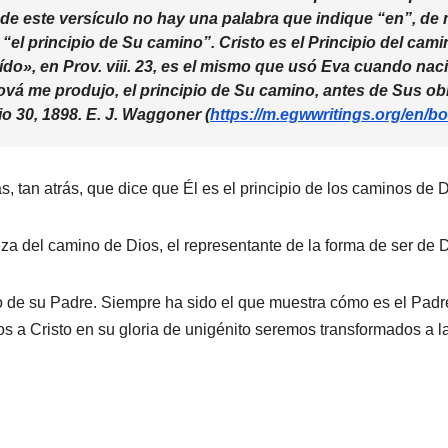
o de este versículo no hay una palabra que indique “en”, 
“el principio de Su camino”. Cristo es el Principio del camin
do», en Prov. viii. 23, es el mismo que usó Eva cuando naci
hová me produjo, el principio de Su camino, antes de Sus o
o 30, 1898. E. J. Waggoner (
https://m.egwwritings.org/en/
, tan atrás, que dice que Él es el principio de los caminos de D
a del camino de Dios, el representante de la forma de ser de D
o de su Padre. Siempre ha sido el que muestra cómo es el Padre
 a Cristo en su gloria de unigénito seremos transformados a l