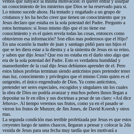
vemos que subyace la misma motivación: el querer entrar y usurpar
un conocimiento de los misterios que Dios se ha reservado para si.
Lo mismo sucede ahora. Ha tentado y engañado a un grupo de
cristianos y les ha hecho creer que tienen un conocimiento que ya
Jesus declaro que estaba en la sola potestad del Padre. Pregunto a
estos hermanos: si Jesus mismo dijo que el no tiene ese
conocimiento y es el quien revela todas las cosas, entonces como
obtuvieron esa información? Son ellos mas poderosos que el Hijo?
En una ocasión la madre de juan y santiago pidió para sus hijos el
que se les diera estar a la diestra y a la siniestra de Jesus en su reino,
y saben que dijo Jesus? Que eso no estaba en el darlo sino algo que
era de la sola potestad del Padre. Esto es verdadera humildad y
mansedumbre de la cual dijo Jesus debíamos aprender de el. Pero
estos falsos profetas terminan siendo anticristos pues pretender tener
mas luz, conocimiento y privilegios que el mismo Cristo quien es el
unigenito, el único engendrado de Dios. Ya como anticristos,
pretender ser seres especiales, escogidos y singulares sin los cuales
la obra de Dios no podría avanzar y muchos pobres ilusos llegan a
depositar su fe en ellos y sus doctrinas a pesar de un claro: «Así dice
Jehova». Al tiempo veremos sus frutos, como ya en el pasado se
vieron los frutos de Munzer, de Jim Jones, de David Koresh y otros
mas.
La segunda condición mas terrible profetizada por Jesus es que estos
creyentes luego de tantos chascos, llegaran a pensar y colocar la 2da
venida de Jesus para una fecha muy tardía que les motivará a