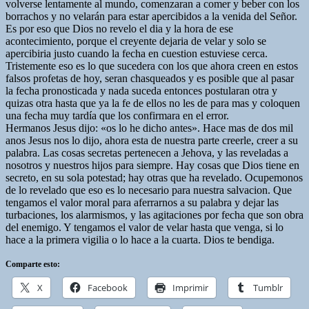
volverse lentamente al mundo, comenzaran a comer y beber con los
borrachos y no velarán para estar apercibidos a la venida del Señor.
Es por eso que Dios no revelo el dia y la hora de ese
acontecimiento, porque el creyente dejaria de velar y solo se
apercibiria justo cuando la fecha en cuestion estuviese cerca.
Tristemente eso es lo que sucedera con los que ahora creen en estos
falsos profetas de hoy, seran chasqueados y es posible que al pasar
la fecha pronosticada y nada suceda entonces postularan otra y
quizas otra hasta que ya la fe de ellos no les de para mas y coloquen
una fecha muy tardía que los confirmara en el error.
Hermanos Jesus dijo: «os lo he dicho antes». Hace mas de dos mil
anos Jesus nos lo dijo, ahora esta de nuestra parte creerle, creer a su
palabra. Las cosas secretas pertenecen a Jehova, y las reveladas a
nosotros y nuestros hijos para siempre. Hay cosas que Dios tiene en
secreto, en su sola potestad; hay otras que ha revelado. Ocupemonos
de lo revelado que eso es lo necesario para nuestra salvacion. Que
tengamos el valor moral para aferrarnos a su palabra y dejar las
turbaciones, los alarmismos, y las agitaciones por fecha que son obra
del enemigo. Y tengamos el valor de velar hasta que venga, si lo
hace a la primera vigilia o lo hace a la cuarta. Dios te bendiga.
Comparte esto:
X
Facebook
Imprimir
Tumblr