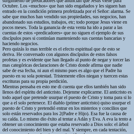
surgimiento de predicadores que anuncian que Jesus viene para
Octubre. Los «muchos» que han sido engañados y les siguen han
entrado en la condición primera profetizada por el Señor: alarma. Se
sabe que muchos han vendido sus propiedades, sus negocios, han
abandonado sus estudios, trabajos, etc; todo porque Jesus viene en
pocos meses. Toda la ganancia de esta venta ha ido a parar a las
cuentas de estos «predicadores» que no siguen el ejemplo de sus
discípulos pues si continúan manteniendo sus cuentas bancarias y
haciendo negocios.
Pero quizás lo mas terrible es el efecto espiritual que de esto se
deriva. He conversado con algunos discípulos de estos falsos
profetas y es evidente que han llegado al punto de negar y torcer las
mas categóricas declaraciones de Cristo donde afirma que nadie
sabe de esa fecha, ni aun el mismo pues es algo que el Padre ha
puesto en su sola potestad. Tristemente ellos niegan y tuercen estas
escrituras para su propia perdición.
Mientras pensaba en esto me di cuenta que ellos también han sido
llenos del espíritu del anticristo. Dejenme explicarme. El anticristo es
todo aquel que pretende usurpar el puesto de Cristo y toma para si lo
que a el solo pertenece. El diablo (primer anticristo) quiso usurpar el
puesto de Cristo y pretendió entrar en los misterios y concilios que
solo están reservados para los 2(Padre e Hijo). Esa fue la causa de
su caída. Lo mismo dio éxito al tentar a Adán y Eva. A eva la tento a
obtener un conocimiento que estaba reservado a Dios solo: el árbol
del conocimiento del bien y del mal. Y siempre, en cada tentación,