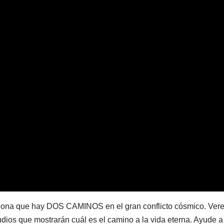
iona que hay DOS CAMINOS en el gran conflicto cósmico. Vere
udios que mostrarán cuál es el camino a la vida eterna. Ayude a