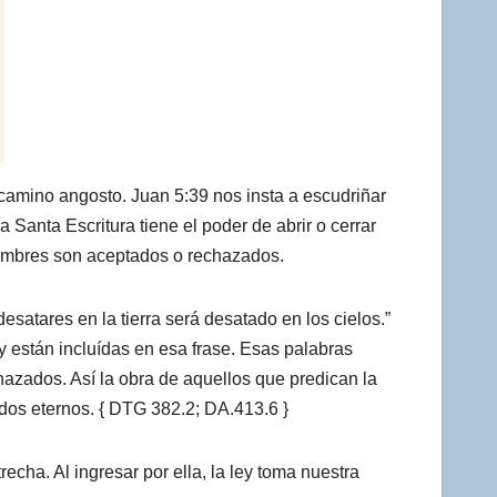
 camino angosto. Juan 5:39 nos insta a escudriñar
a Santa Escritura tiene el poder de abrir o cerrar
 hombres son aceptados o rechazados.
e desatares en la tierra será desatado en los cielos.”
 y están incluídas en esa frase. Esas palabras
chazados. Así la obra de aquellos que predican la
dos eternos. { DTG 382.2; DA.413.6 }
echa. Al ingresar por ella, la ley toma nuestra