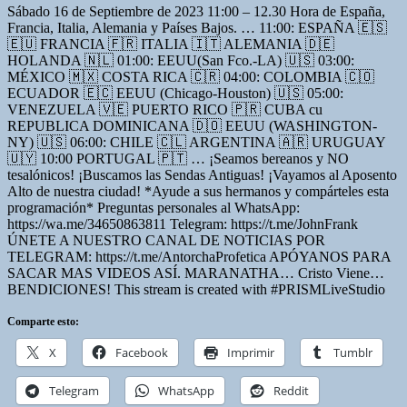
Sábado 16 de Septiembre de 2023 11:00 – 12.30 Hora de España,
Francia, Italia, Alemania y Países Bajos. … 11:00: ESPAÑA 🇪🇸
🇪🇺 FRANCIA 🇫🇷 ITALIA 🇮🇹 ALEMANIA 🇩🇪
HOLANDA 🇳🇱 01:00: EEUU(San Fco.-LA) 🇺🇸 03:00:
MÉXICO 🇲🇽 COSTA RICA 🇨🇷 04:00: COLOMBIA 🇨🇴
ECUADOR 🇪🇨 EEUU (Chicago-Houston) 🇺🇸 05:00:
VENEZUELA 🇻🇪 PUERTO RICO 🇵🇷 CUBA cu
REPUBLICA DOMINICANA 🇩🇴 EEUU (WASHINGTON-
NY) 🇺🇸 06:00: CHILE 🇨🇱 ARGENTINA 🇦🇷 URUGUAY
🇺🇾 10:00 PORTUGAL 🇵🇹 … ¡Seamos bereanos y NO
tesalónicos! ¡Buscamos las Sendas Antiguas! ¡Vayamos al Aposento
Alto de nuestra ciudad! *Ayude a sus hermanos y compárteles esta
programación* Preguntas personales al WhatsApp:
https://wa.me/34650863811 Telegram: https://t.me/JohnFrank
ÚNETE A NUESTRO CANAL DE NOTICIAS POR
TELEGRAM: https://t.me/AntorchaProfetica APÓYANOS PARA
SACAR MAS VIDEOS ASÍ. MARANATHA… Cristo Viene…
BENDICIONES! This stream is created with #PRISMLiveStudio
Comparte esto:
X
Facebook
Imprimir
Tumblr
Telegram
WhatsApp
Reddit