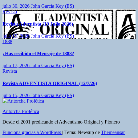
julio 30, 2026
John Garcia Key (ES)
Revista
Revista Adventista (19 Julio 2026)
julio 19, 2026
John Garcia Key (ES)
1888
¿Has recibido el Mensaje de 1888?
julio 17, 2026
John Garcia Key (ES)
Revista
Revista ADVENTISTA ORIGINAL (12/7/26)
julio 15, 2026
John Garcia Key (ES)
Antorcha Profética
Desde el 2001 predicando el Adventismo Original y Pionero
Funciona gracias a WordPress
|
Tema: Newsup de
Themeansar