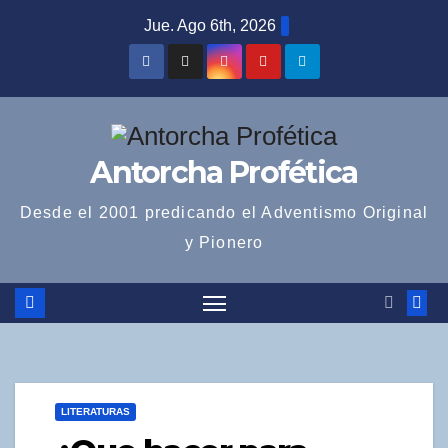
Saltar
Jue. Ago 6th, 2026
al
contenido
Antorcha Profética
Desde el 2001 predicando el Adventismo Original
y Pionero
LITERATURAS