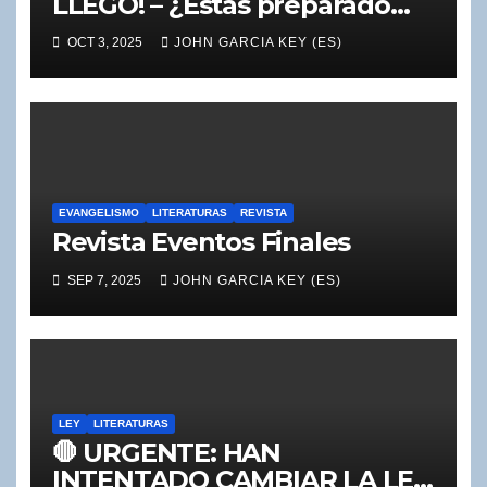
LLEGÓ! – ¿Estás preparado
para tu turno de ser juzgado?
OCT 3, 2025
JOHN GARCIA KEY (ES)
EVANGELISMO
LITERATURAS
REVISTA
Revista Eventos Finales
SEP 7, 2025
JOHN GARCIA KEY (ES)
LEY
LITERATURAS
🛑 URGENTE: HAN
INTENTADO CAMBIAR LA LEY