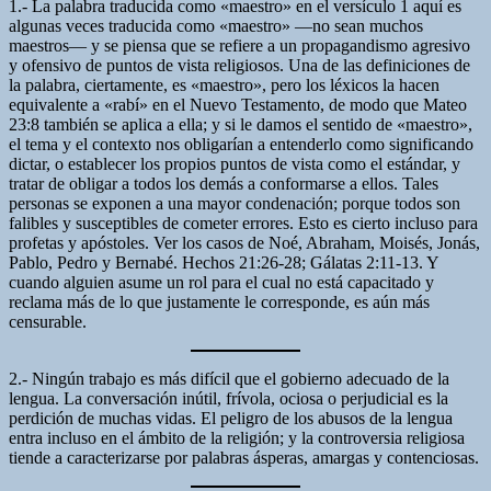
1.- La palabra traducida como «maestro» en el versículo 1 aquí es
algunas veces traducida como «maestro» —no sean muchos
maestros— y se piensa que se refiere a un propagandismo agresivo
y ofensivo de puntos de vista religiosos. Una de las definiciones de
la palabra, ciertamente, es «maestro», pero los léxicos la hacen
equivalente a «rabí» en el Nuevo Testamento, de modo que Mateo
23:8 también se aplica a ella; y si le damos el sentido de «maestro»,
el tema y el contexto nos obligarían a entenderlo como significando
dictar, o establecer los propios puntos de vista como el estándar, y
tratar de obligar a todos los demás a conformarse a ellos. Tales
personas se exponen a una mayor condenación; porque todos son
falibles y susceptibles de cometer errores. Esto es cierto incluso para
profetas y apóstoles. Ver los casos de Noé, Abraham, Moisés, Jonás,
Pablo, Pedro y Bernabé. Hechos 21:26-28; Gálatas 2:11-13. Y
cuando alguien asume un rol para el cual no está capacitado y
reclama más de lo que justamente le corresponde, es aún más
censurable.
2.- Ningún trabajo es más difícil que el gobierno adecuado de la
lengua. La conversación inútil, frívola, ociosa o perjudicial es la
perdición de muchas vidas. El peligro de los abusos de la lengua
entra incluso en el ámbito de la religión; y la controversia religiosa
tiende a caracterizarse por palabras ásperas, amargas y contenciosas.