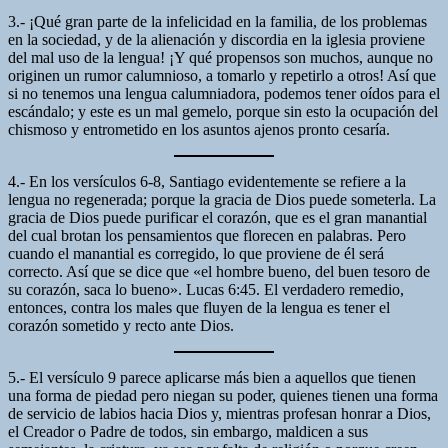
3.- ¡Qué gran parte de la infelicidad en la familia, de los problemas
en la sociedad, y de la alienación y discordia en la iglesia proviene
del mal uso de la lengua! ¡Y qué propensos son muchos, aunque no
originen un rumor calumnioso, a tomarlo y repetirlo a otros! Así que
si no tenemos una lengua calumniadora, podemos tener oídos para el
escándalo; y este es un mal gemelo, porque sin esto la ocupación del
chismoso y entrometido en los asuntos ajenos pronto cesaría.
4.- En los versículos 6-8, Santiago evidentemente se refiere a la
lengua no regenerada; porque la gracia de Dios puede someterla. La
gracia de Dios puede purificar el corazón, que es el gran manantial
del cual brotan los pensamientos que florecen en palabras. Pero
cuando el manantial es corregido, lo que proviene de él será
correcto. Así que se dice que «el hombre bueno, del buen tesoro de
su corazón, saca lo bueno». Lucas 6:45. El verdadero remedio,
entonces, contra los males que fluyen de la lengua es tener el
corazón sometido y recto ante Dios.
5.- El versículo 9 parece aplicarse más bien a aquellos que tienen
una forma de piedad pero niegan su poder, quienes tienen una forma
de servicio de labios hacia Dios y, mientras profesan honrar a Dios,
el Creador o Padre de todos, sin embargo, maldicen a sus