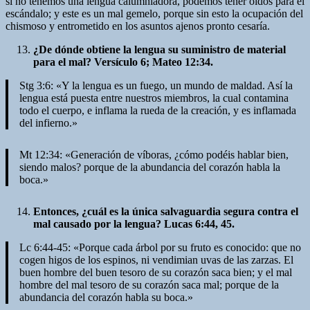
si no tenemos una lengua calumniadora, podemos tener oídos para el
escándalo; y este es un mal gemelo, porque sin esto la ocupación del
chismoso y entrometido en los asuntos ajenos pronto cesaría.
¿De dónde obtiene la lengua su suministro de material
para el mal? Versículo 6; Mateo 12:34.
Stg 3:6: «Y la lengua es un fuego, un mundo de maldad. Así la
lengua está puesta entre nuestros miembros, la cual contamina
todo el cuerpo, e inflama la rueda de la creación, y es inflamada
del infierno.»
Mt 12:34: «Generación de víboras, ¿cómo podéis hablar bien,
siendo malos? porque de la abundancia del corazón habla la
boca.»
Entonces, ¿cuál es la única salvaguardia segura contra el
mal causado por la lengua? Lucas 6:44, 45.
Lc 6:44-45: «Porque cada árbol por su fruto es conocido: que no
cogen higos de los espinos, ni vendimian uvas de las zarzas. El
buen hombre del buen tesoro de su corazón saca bien; y el mal
hombre del mal tesoro de su corazón saca mal; porque de la
abundancia del corazón habla su boca.»