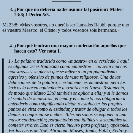
¿Por qué no debería nadie asumir tal posición? Mateo
23:8; 1 Pedro 5:3.
Mt 23:8: «Mas vosotros, no queráis ser llamados Rabbí; porque uno
es vuestro Maestro, el Cristo; y todos vosotros sois hermanos.»
¿Por qué tendrán una mayor condenación aquellos que
hacen esto? Ver nota 1.
1.- La palabra traducida como «maestro» en el versículo 1 aquí
es algunas veces traducida como «maestro» —no sean muchos
maestros— y se piensa que se refiere a un propagandismo
agresivo y ofensivo de puntos de vista religiosos. Una de las
definiciones de la palabra, ciertamente, es «maestro», pero los
léxicos la hacen equivalente a «rabí» en el Nuevo Testamento,
de modo que Mateo 23:8 también se aplica a ella; y si le damos
el sentido de «maestro», el tema y el contexto nos obligarían a
entenderlo como significando dictar, o establecer los propios
puntos de vista como el estándar, y tratar de obligar a todos los
demás a conformarse a ellos. Tales personas se exponen a una
mayor condenación; porque todos son falibles y susceptibles de
cometer errores. Esto es cierto incluso para profetas y apóstoles.
Ver los casos de Noé, Abraham, Moisés, Jonás, Pablo, Pedro y