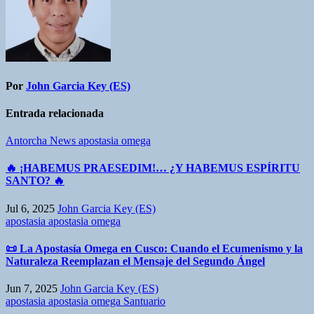
Por
John Garcia Key (ES)
Entrada relacionada
Antorcha News
apostasia omega
🔥 ¡HABEMUS PRAESEDIM!… ¿Y HABEMUS ESPÍRITU
SANTO? 🔥
Jul 6, 2025
John Garcia Key (ES)
apostasia
apostasia omega
📜 La Apostasía Omega en Cusco: Cuando el Ecumenismo y la
Naturaleza Reemplazan el Mensaje del Segundo Ángel
Jun 7, 2025
John Garcia Key (ES)
apostasia
apostasia omega
Santuario