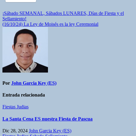
Navegación
¡Sábado SEMANAL, Sábados LUNARES, Días de Fiesta y el
Sellamiento!
de
(16/10/24) La Ley de Moisés es la ley Ceremonial
entradas
Por
John Garcia Key (ES)
Entrada relacionada
Fiestas Judias
La Santa Cena ES nuestra Fiesta de Pascua
Dic 28, 2024
John Garcia Key (ES)