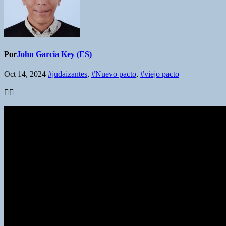
Por
John Garcia Key (ES)
Oct 14, 2024
#judaizantes
,
#Nuevo pacto
,
#viejo pacto
👇🏽