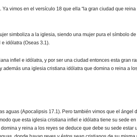
Ya vimos en el versículo 18 que ella “la gran ciudad que reina s
jer simboliza a la iglesia, siendo una mujer pura el símbolo de 
 e idólatra (Oseas 3.1).
ana infiel e idólatra, y por ser una ciudad entonces esta gran r
y además una iglesia cristiana idólatra que domina o reina a los
s aguas (Apocalipsis 17.1). Pero también vimos que el ángel 
do que esta iglesia cristiana infiel e idólatra tiene su sede e
e domina y reina a los reyes se deduce que debe su sede estar 
guas, donde hayan reyes y éstos sean cristianos de su misma r