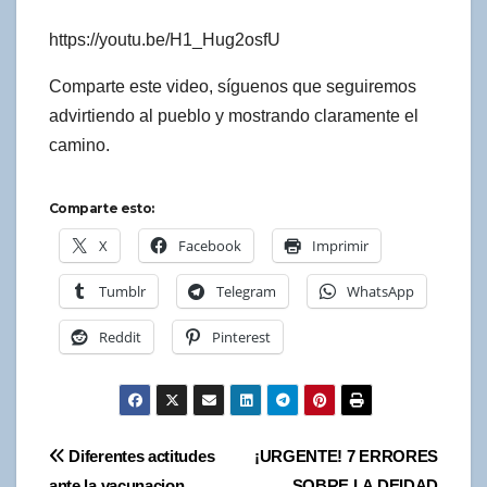
https://youtu.be/H1_Hug2osfU
Comparte este video, síguenos que seguiremos
advirtiendo al pueblo y mostrando claramente el
camino.
Comparte esto:
X
Facebook
Imprimir
Tumblr
Telegram
WhatsApp
Reddit
Pinterest
Navegación
Diferentes actitudes
¡URGENTE! 7 ERRORES
ante la vacunacion
SOBRE LA DEIDAD