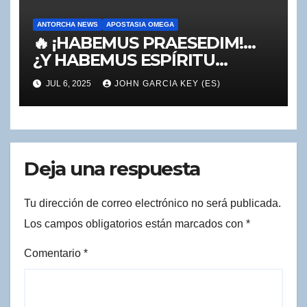
ANTORCHA NEWS
APOSTASIA OMEGA
🔥 ¡HABEMUS PRAESEDIM!…
¿Y HABEMUS ESPÍRITU
SANTO? 🔥
JUL 6, 2025
JOHN GARCIA KEY (ES)
Deja una respuesta
Tu dirección de correo electrónico no será publicada.
Los campos obligatorios están marcados con
*
Comentario
*