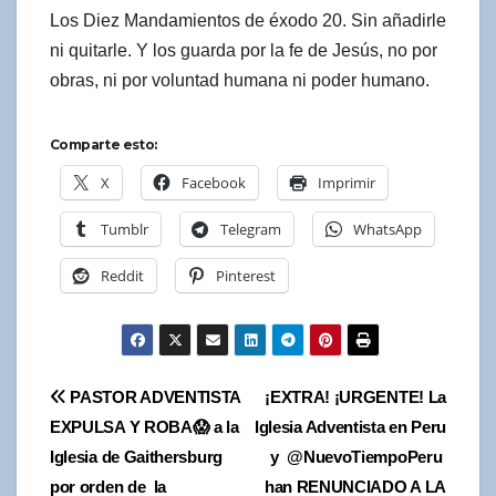
Los Diez Mandamientos de éxodo 20. Sin añadirle
ni quitarle. Y los guarda por la fe de Jesús, no por
obras, ni por voluntad humana ni poder humano.
Comparte esto:
X
Facebook
Imprimir
Tumblr
Telegram
WhatsApp
Reddit
Pinterest
Navegación
PASTOR ADVENTISTA
¡EXTRA! ¡URGENTE! La
EXPULSA Y ROBA😱 a la
Iglesia Adventista en Peru
de
Iglesia de Gaithersburg
y @NuevoTiempoPeru
entradas
por orden de la
han RENUNCIADO A LA