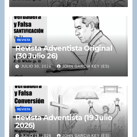
REVISTA
Revista Adventista Original
(30 Julio 26)
JULIO 30, 2026
JOHN GARCIA KEY (ES)
REVISTA
Revista Adventista (19 Julio
2026)
JULIO 19, 2026
JOHN GARCIA KEY (ES)