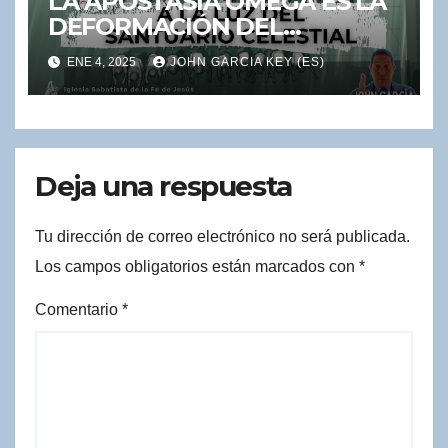
LA APOSTASIA OMEGA ES LA
DEFORMACIÓN DEL
SANTUARIO
ENE 4, 2025
JOHN GARCIA KEY (ES)
Deja una respuesta
Tu dirección de correo electrónico no será publicada.
Los campos obligatorios están marcados con
*
Comentario
*