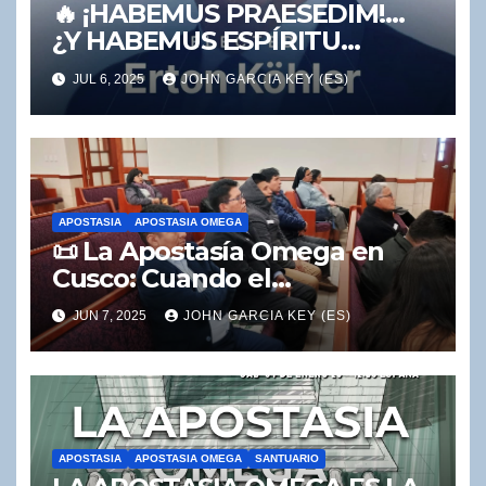
🔥 ¡HABEMUS PRAESEDIM!…
¿Y HABEMUS ESPÍRITU
SANTO? 🔥
JUL 6, 2025
JOHN GARCIA KEY (ES)
APOSTASIA
APOSTASIA OMEGA
📜 La Apostasía Omega en
Cusco: Cuando el
Ecumenismo y la Naturaleza
JUN 7, 2025
JOHN GARCIA KEY (ES)
Reemplazan el Mensaje del
Segundo Ángel
APOSTASIA
APOSTASIA OMEGA
SANTUARIO