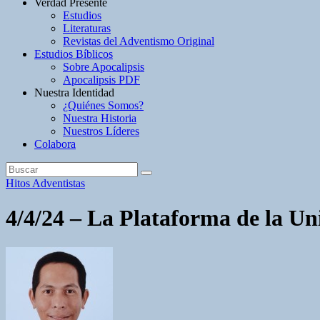
Verdad Presente
Estudios
Literaturas
Revistas del Adventismo Original
Estudios Bíblicos
Sobre Apocalipsis
Apocalipsis PDF
Nuestra Identidad
¿Quiénes Somos?
Nuestra Historia
Nuestros Líderes
Colabora
Hitos Adventistas
4/4/24 – La Plataforma de la U