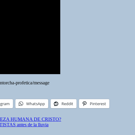
antorcha-profetica/message
egram
WhatsApp
Reddit
Pinterest
ATURALEZA HUMANA DE CRISTO?
AS antes de la lluvia