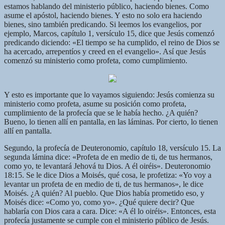
estamos hablando del ministerio público, haciendo bienes. Como
asume el apóstol, haciendo bienes. Y esto no solo era haciendo
bienes, sino también predicando. Si leemos los evangelios, por
ejemplo, Marcos, capítulo 1, versículo 15, dice que Jesús comenzó
predicando diciendo: «El tiempo se ha cumplido, el reino de Dios se
ha acercado, arrepentíos y creed en el evangelio». Así que Jesús
comenzó su ministerio como profeta, como cumplimiento.
Y esto es importante que lo vayamos siguiendo: Jesús comienza su
ministerio como profeta, asume su posición como profeta,
cumplimiento de la profecía que se le había hecho. ¿A quién?
Bueno, lo tienen allí en pantalla, en las láminas. Por cierto, lo tienen
allí en pantalla.
Segundo, la profecía de Deuteronomio, capítulo 18, versículo 15. La
segunda lámina dice: «Profeta de en medio de ti, de tus hermanos,
como yo, te levantará Jehová tu Dios. A él oiréis». Deuteronomio
18:15. Se le dice Dios a Moisés, qué cosa, le profetiza: «Yo voy a
levantar un profeta de en medio de ti, de tus hermanos», le dice
Moisés. ¿A quién? Al pueblo. Que Dios había prometido eso, y
Moisés dice: «Como yo, como yo». ¿Qué quiere decir? Que
hablaría con Dios cara a cara. Dice: «A él lo oiréis». Entonces, esta
profecía justamente se cumple con el ministerio público de Jesús.