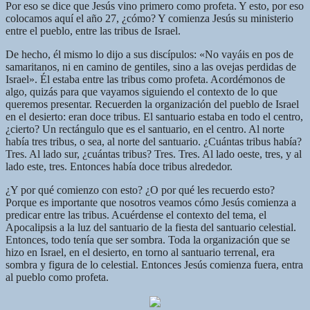
Por eso se dice que Jesús vino primero como profeta. Y esto, por eso
colocamos aquí el año 27, ¿cómo? Y comienza Jesús su ministerio
entre el pueblo, entre las tribus de Israel.
De hecho, él mismo lo dijo a sus discípulos: «No vayáis en pos de
samaritanos, ni en camino de gentiles, sino a las ovejas perdidas de
Israel». Él estaba entre las tribus como profeta. Acordémonos de
algo, quizás para que vayamos siguiendo el contexto de lo que
queremos presentar. Recuerden la organización del pueblo de Israel
en el desierto: eran doce tribus. El santuario estaba en todo el centro,
¿cierto? Un rectángulo que es el santuario, en el centro. Al norte
había tres tribus, o sea, al norte del santuario. ¿Cuántas tribus había?
Tres. Al lado sur, ¿cuántas tribus? Tres. Tres. Al lado oeste, tres, y al
lado este, tres. Entonces había doce tribus alrededor.
¿Y por qué comienzo con esto? ¿O por qué les recuerdo esto?
Porque es importante que nosotros veamos cómo Jesús comienza a
predicar entre las tribus. Acuérdense el contexto del tema, el
Apocalipsis a la luz del santuario de la fiesta del santuario celestial.
Entonces, todo tenía que ser sombra. Toda la organización que se
hizo en Israel, en el desierto, en torno al santuario terrenal, era
sombra y figura de lo celestial. Entonces Jesús comienza fuera, entra
al pueblo como profeta.