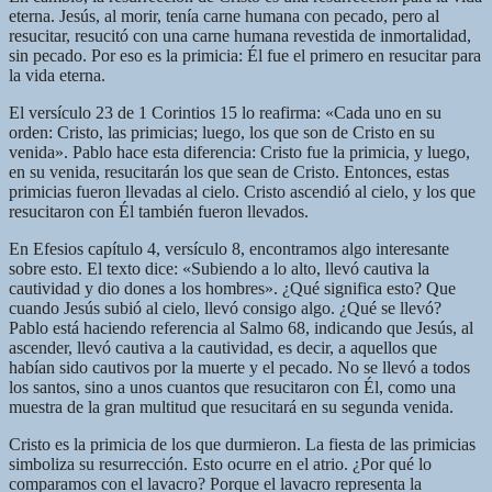
eterna. Jesús, al morir, tenía carne humana con pecado, pero al
resucitar, resucitó con una carne humana revestida de inmortalidad,
sin pecado. Por eso es la primicia: Él fue el primero en resucitar para
la vida eterna.
El versículo 23 de 1 Corintios 15 lo reafirma: «Cada uno en su
orden: Cristo, las primicias; luego, los que son de Cristo en su
venida». Pablo hace esta diferencia: Cristo fue la primicia, y luego,
en su venida, resucitarán los que sean de Cristo. Entonces, estas
primicias fueron llevadas al cielo. Cristo ascendió al cielo, y los que
resucitaron con Él también fueron llevados.
En Efesios capítulo 4, versículo 8, encontramos algo interesante
sobre esto. El texto dice: «Subiendo a lo alto, llevó cautiva la
cautividad y dio dones a los hombres». ¿Qué significa esto? Que
cuando Jesús subió al cielo, llevó consigo algo. ¿Qué se llevó?
Pablo está haciendo referencia al Salmo 68, indicando que Jesús, al
ascender, llevó cautiva a la cautividad, es decir, a aquellos que
habían sido cautivos por la muerte y el pecado. No se llevó a todos
los santos, sino a unos cuantos que resucitaron con Él, como una
muestra de la gran multitud que resucitará en su segunda venida.
Cristo es la primicia de los que durmieron. La fiesta de las primicias
simboliza su resurrección. Esto ocurre en el atrio. ¿Por qué lo
comparamos con el lavacro? Porque el lavacro representa la