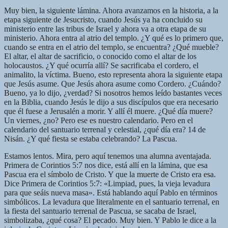
Muy bien, la siguiente lámina. Ahora avanzamos en la historia, a la
etapa siguiente de Jesucristo, cuando Jesús ya ha concluido su
ministerio entre las tribus de Israel y ahora va a otra etapa de su
ministerio. Ahora entra al atrio del templo. ¿Y qué es lo primero que,
cuando se entra en el atrio del templo, se encuentra? ¿Qué mueble?
El altar, el altar de sacrificio, o conocido como el altar de los
holocaustos. ¿Y qué ocurría allí? Se sacrificaba el cordero, el
animalito, la víctima. Bueno, esto representa ahora la siguiente etapa
que Jesús asume. Que Jesús ahora asume como Cordero. ¿Cuándo?
Bueno, ya lo dijo, ¿verdad? Si nosotros hemos leído bastantes veces
en la Biblia, cuando Jesús le dijo a sus discípulos que era necesario
que él fuese a Jerusalén a morir. Y allí él muere. ¿Qué día muere?
Un viernes, ¿no? Pero ese es nuestro calendario. Pero en el
calendario del santuario terrenal y celestial, ¿qué día era? 14 de
Nisán. ¿Y qué fiesta se estaba celebrando? La Pascua.
Estamos lentos. Mira, pero aquí tenemos una alumna aventajada.
Primera de Corintios 5:7 nos dice, está allí en la lámina, que esa
Pascua era el símbolo de Cristo. Y que la muerte de Cristo era esa.
Dice Primera de Corintios 5:7: «Limpiad, pues, la vieja levadura
para que seáis nueva masa». Está hablando aquí Pablo en términos
simbólicos. La levadura que literalmente en el santuario terrenal, en
la fiesta del santuario terrenal de Pascua, se sacaba de Israel,
simbolizaba, ¿qué cosa? El pecado. Muy bien. Y Pablo le dice a la