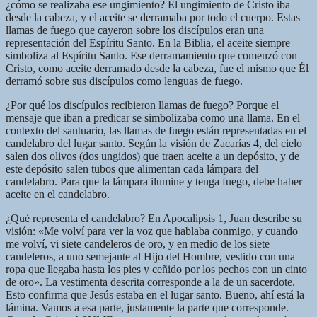
¿cómo se realizaba ese ungimiento? El ungimiento de Cristo iba
desde la cabeza, y el aceite se derramaba por todo el cuerpo. Estas
llamas de fuego que cayeron sobre los discípulos eran una
representación del Espíritu Santo. En la Biblia, el aceite siempre
simboliza al Espíritu Santo. Ese derramamiento que comenzó con
Cristo, como aceite derramado desde la cabeza, fue el mismo que Él
derramó sobre sus discípulos como lenguas de fuego.
¿Por qué los discípulos recibieron llamas de fuego? Porque el
mensaje que iban a predicar se simbolizaba como una llama. En el
contexto del santuario, las llamas de fuego están representadas en el
candelabro del lugar santo. Según la visión de Zacarías 4, del cielo
salen dos olivos (dos ungidos) que traen aceite a un depósito, y de
este depósito salen tubos que alimentan cada lámpara del
candelabro. Para que la lámpara ilumine y tenga fuego, debe haber
aceite en el candelabro.
¿Qué representa el candelabro? En Apocalipsis 1, Juan describe su
visión: «Me volví para ver la voz que hablaba conmigo, y cuando
me volví, vi siete candeleros de oro, y en medio de los siete
candeleros, a uno semejante al Hijo del Hombre, vestido con una
ropa que llegaba hasta los pies y ceñido por los pechos con un cinto
de oro». La vestimenta descrita corresponde a la de un sacerdote.
Esto confirma que Jesús estaba en el lugar santo. Bueno, ahí está la
lámina. Vamos a esa parte, justamente la parte que corresponde.