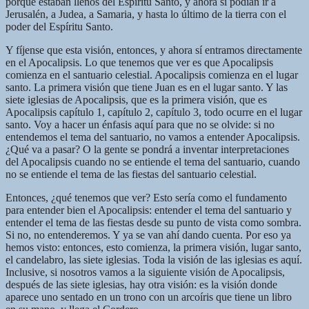
porque estaban llenos del Espíritu Santo, y ahora sí podían ir a
Jerusalén, a Judea, a Samaria, y hasta lo último de la tierra con el
poder del Espíritu Santo.
Y fíjense que esta visión, entonces, y ahora sí entramos directamente
en el Apocalipsis. Lo que tenemos que ver es que Apocalipsis
comienza en el santuario celestial. Apocalipsis comienza en el lugar
santo. La primera visión que tiene Juan es en el lugar santo. Y las
siete iglesias de Apocalipsis, que es la primera visión, que es
Apocalipsis capítulo 1, capítulo 2, capítulo 3, todo ocurre en el lugar
santo. Voy a hacer un énfasis aquí para que no se olvide: si no
entendemos el tema del santuario, no vamos a entender Apocalipsis.
¿Qué va a pasar? O la gente se pondrá a inventar interpretaciones
del Apocalipsis cuando no se entiende el tema del santuario, cuando
no se entiende el tema de las fiestas del santuario celestial.
Entonces, ¿qué tenemos que ver? Esto sería como el fundamento
para entender bien el Apocalipsis: entender el tema del santuario y
entender el tema de las fiestas desde su punto de vista como sombra.
Si no, no entenderemos. Y ya se van ahí dando cuenta. Por eso ya
hemos visto: entonces, esto comienza, la primera visión, lugar santo,
el candelabro, las siete iglesias. Toda la visión de las iglesias es aquí.
Inclusive, si nosotros vamos a la siguiente visión de Apocalipsis,
después de las siete iglesias, hay otra visión: es la visión donde
aparece uno sentado en un trono con un arcoíris que tiene un libro