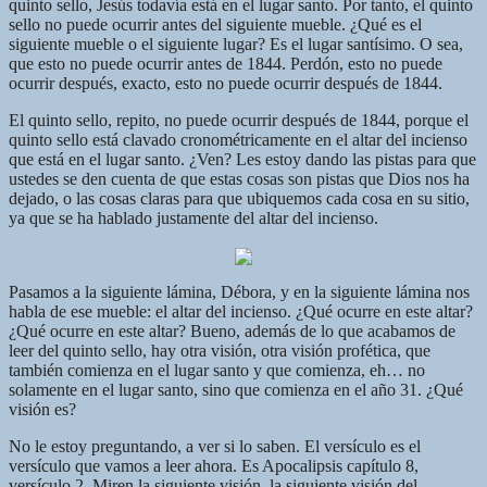
quinto sello, Jesús todavía está en el lugar santo. Por tanto, el quinto
sello no puede ocurrir antes del siguiente mueble. ¿Qué es el
siguiente mueble o el siguiente lugar? Es el lugar santísimo. O sea,
que esto no puede ocurrir antes de 1844. Perdón, esto no puede
ocurrir después, exacto, esto no puede ocurrir después de 1844.
El quinto sello, repito, no puede ocurrir después de 1844, porque el
quinto sello está clavado cronométricamente en el altar del incienso
que está en el lugar santo. ¿Ven? Les estoy dando las pistas para que
ustedes se den cuenta de que estas cosas son pistas que Dios nos ha
dejado, o las cosas claras para que ubiquemos cada cosa en su sitio,
ya que se ha hablado justamente del altar del incienso.
Pasamos a la siguiente lámina, Débora, y en la siguiente lámina nos
habla de ese mueble: el altar del incienso. ¿Qué ocurre en este altar?
¿Qué ocurre en este altar? Bueno, además de lo que acabamos de
leer del quinto sello, hay otra visión, otra visión profética, que
también comienza en el lugar santo y que comienza, eh… no
solamente en el lugar santo, sino que comienza en el año 31. ¿Qué
visión es?
No le estoy preguntando, a ver si lo saben. El versículo es el
versículo que vamos a leer ahora. Es Apocalipsis capítulo 8,
versículo 2. Miren la siguiente visión, la siguiente visión del