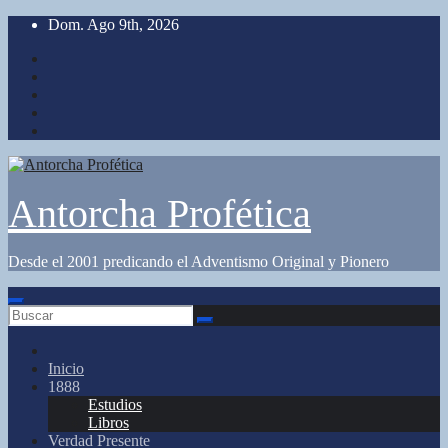
Saltar
Dom. Ago 9th, 2026
al
contenido
Antorcha Profética
Desde el 2001 predicando el Adventismo Original y Pionero
Inicio
1888
Estudios
Libros
Verdad Presente