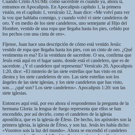
Cuando Cristo ASUME como sacerdote es cuando ya, ahora sí,
entramos en Apocalipsis. En Apocalipsis capítulo 1, la primera
visión, en el capítulo 1, versículo 12, Juan dice: «Me volví para ver
la voz que hablaba conmigo, y cuando volví vi siete candeleros de
oro. Y en medio de los siete candeleros, uno semejante al Hijo del
Hombre, vestido de una ropa que llegaba hasta los pies, ceñido por
los pechos con una cinta de oro».
Fíjense, Juan hace una descripción de cómo está vestido Jesús:
vestido de ropa que llegaba hasta los pies, con un cinto de oro. ¿Qué
vestimenta es esa? Es la vestidura de sacerdote. O sea, confirma que
Jesús está aquí en el lugar santo, donde está el candelero, que es de
sacerdote. ¿Y el candelero qué representa? Versículo 20, Apocalipsis
1:20, dice: «El misterio de las siete estrellas que has visto en mi
diestra y los siete candeleros de oro. Las siete estrellas son los
ángeles de las siete iglesias, y los siete candeleros que has visto,
son… ¿qué son? Los siete candeleros». Apocalipsis 1:20: son las
siete iglesias.
Entonces aquí está, por eso ahora sí respondemos la pregunta de la
hermana Gloria: la lengua de fuego representa que ellos se han
encendido, por así decirlo, como el candelero de la iglesia
apostólica, que es la iglesia de Éfeso. De hecho, los apóstoles son la
primera iglesia, la iglesia de Éfeso, y son luz. Jesús les había dicho:
«Vosotros sois la luz del mundo». Ahora se encendió el candelero