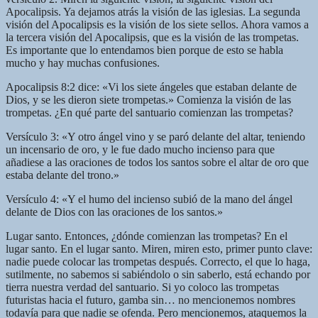
Apocalipsis. Ya dejamos atrás la visión de las iglesias. La segunda
visión del Apocalipsis es la visión de los siete sellos. Ahora vamos a
la tercera visión del Apocalipsis, que es la visión de las trompetas.
Es importante que lo entendamos bien porque de esto se habla
mucho y hay muchas confusiones.
Apocalipsis 8:2 dice: «Vi los siete ángeles que estaban delante de
Dios, y se les dieron siete trompetas.» Comienza la visión de las
trompetas. ¿En qué parte del santuario comienzan las trompetas?
Versículo 3: «Y otro ángel vino y se paró delante del altar, teniendo
un incensario de oro, y le fue dado mucho incienso para que
añadiese a las oraciones de todos los santos sobre el altar de oro que
estaba delante del trono.»
Versículo 4: «Y el humo del incienso subió de la mano del ángel
delante de Dios con las oraciones de los santos.»
Lugar santo. Entonces, ¿dónde comienzan las trompetas? En el
lugar santo. En el lugar santo. Miren, miren esto, primer punto clave:
nadie puede colocar las trompetas después. Correcto, el que lo haga,
sutilmente, no sabemos si sabiéndolo o sin saberlo, está echando por
tierra nuestra verdad del santuario. Si yo coloco las trompetas
futuristas hacia el futuro, gamba sin… no mencionemos nombres
todavía para que nadie se ofenda. Pero mencionemos, ataquemos la