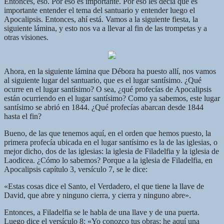
Entonces, eso. Por eso es importante. Por eso les decía que es
importante entender el tema del santuario y entender luego el
Apocalipsis. Entonces, ahí está. Vamos a la siguiente fiesta, la
siguiente lámina, y esto nos va a llevar al fin de las trompetas y a
otras visiones.
Ahora, en la siguiente lámina que Débora ha puesto allí, nos vamos
al siguiente lugar del santuario, que es el lugar santísimo. ¿Qué
ocurre en el lugar santísimo? O sea, ¿qué profecías de Apocalipsis
están ocurriendo en el lugar santísimo? Como ya sabemos, este lugar
santísimo se abrió en 1844. ¿Qué profecías abarcan desde 1844
hasta el fin?
Bueno, de las que tenemos aquí, en el orden que hemos puesto, la
primera profecía ubicada en el lugar santísimo es la de las iglesias, o
mejor dicho, dos de las iglesias: la iglesia de Filadelfia y la iglesia de
Laodicea. ¿Cómo lo sabemos? Porque a la iglesia de Filadelfia, en
Apocalipsis capítulo 3, versículo 7, se le dice:
«Estas cosas dice el Santo, el Verdadero, el que tiene la llave de
David, que abre y ninguno cierra, y cierra y ninguno abre».
Entonces, a Filadelfia se le habla de una llave y de una puerta.
Luego dice el versículo 8: «Yo conozco tus obras; he aquí una