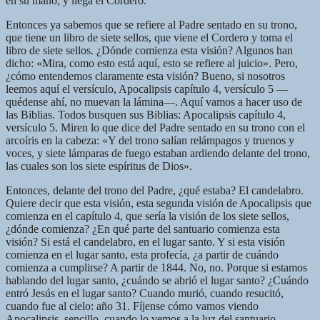
en su mano, y llega el Cordero.
Entonces ya sabemos que se refiere al Padre sentado en su trono,
que tiene un libro de siete sellos, que viene el Cordero y toma el
libro de siete sellos. ¿Dónde comienza esta visión? Algunos han
dicho: «Mira, como esto está aquí, esto se refiere al juicio». Pero,
¿cómo entendemos claramente esta visión? Bueno, si nosotros
leemos aquí el versículo, Apocalipsis capítulo 4, versículo 5 —
quédense ahí, no muevan la lámina—. Aquí vamos a hacer uso de
las Biblias. Todos busquen sus Biblias: Apocalipsis capítulo 4,
versículo 5. Miren lo que dice del Padre sentado en su trono con el
arcoíris en la cabeza: «Y del trono salían relámpagos y truenos y
voces, y siete lámparas de fuego estaban ardiendo delante del trono,
las cuales son los siete espíritus de Dios».
Entonces, delante del trono del Padre, ¿qué estaba? El candelabro.
Quiere decir que esta visión, esta segunda visión de Apocalipsis que
comienza en el capítulo 4, que sería la visión de los siete sellos,
¿dónde comienza? ¿En qué parte del santuario comienza esta
visión? Si está el candelabro, en el lugar santo. Y si esta visión
comienza en el lugar santo, esta profecía, ¿a partir de cuándo
comienza a cumplirse? A partir de 1844. No, no. Porque si estamos
hablando del lugar santo, ¿cuándo se abrió el lugar santo? ¿Cuándo
entró Jesús en el lugar santo? Cuando murió, cuando resucitó,
cuando fue al cielo: año 31. Fíjense cómo vamos viendo
Apocalipsis, sencillo, cuando lo vemos a la luz del santuario.