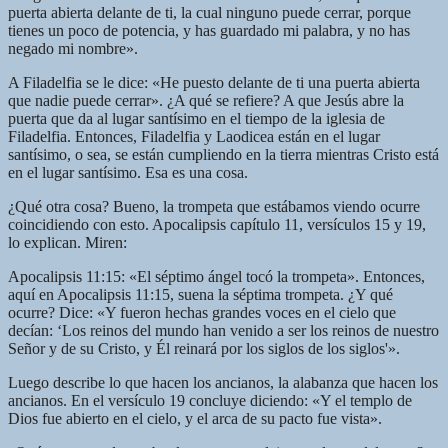
puerta abierta delante de ti, la cual ninguno puede cerrar, porque
tienes un poco de potencia, y has guardado mi palabra, y no has
negado mi nombre».
A Filadelfia se le dice: «He puesto delante de ti una puerta abierta
que nadie puede cerrar». ¿A qué se refiere? A que Jesús abre la
puerta que da al lugar santísimo en el tiempo de la iglesia de
Filadelfia. Entonces, Filadelfia y Laodicea están en el lugar
santísimo, o sea, se están cumpliendo en la tierra mientras Cristo está
en el lugar santísimo. Esa es una cosa.
¿Qué otra cosa? Bueno, la trompeta que estábamos viendo ocurre
coincidiendo con esto. Apocalipsis capítulo 11, versículos 15 y 19,
lo explican. Miren:
Apocalipsis 11:15: «El séptimo ángel tocó la trompeta». Entonces,
aquí en Apocalipsis 11:15, suena la séptima trompeta. ¿Y qué
ocurre? Dice: «Y fueron hechas grandes voces en el cielo que
decían: ‘Los reinos del mundo han venido a ser los reinos de nuestro
Señor y de su Cristo, y Él reinará por los siglos de los siglos'».
Luego describe lo que hacen los ancianos, la alabanza que hacen los
ancianos. En el versículo 19 concluye diciendo: «Y el templo de
Dios fue abierto en el cielo, y el arca de su pacto fue vista».