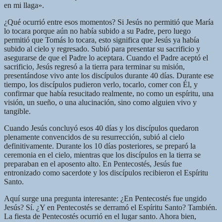
en mi llaga».
¿Qué ocurrió entre esos momentos? Si Jesús no permitió que María
lo tocara porque aún no había subido a su Padre, pero luego
permitió que Tomás lo tocara, esto significa que Jesús ya había
subido al cielo y regresado. Subió para presentar su sacrificio y
asegurarse de que el Padre lo aceptara. Cuando el Padre aceptó el
sacrificio, Jesús regresó a la tierra para terminar su misión,
presentándose vivo ante los discípulos durante 40 días. Durante ese
tiempo, los discípulos pudieron verlo, tocarlo, comer con Él, y
confirmar que había resucitado realmente, no como un espíritu, una
visión, un sueño, o una alucinación, sino como alguien vivo y
tangible.
Cuando Jesús concluyó esos 40 días y los discípulos quedaron
plenamente convencidos de su resurrección, subió al cielo
definitivamente. Durante los 10 días posteriores, se preparó la
ceremonia en el cielo, mientras que los discípulos en la tierra se
preparaban en el aposento alto. En Pentecostés, Jesús fue
entronizado como sacerdote y los discípulos recibieron el Espíritu
Santo.
Aquí surge una pregunta interesante: ¿En Pentecostés fue ungido
Jesús? Sí. ¿Y en Pentecostés se derramó el Espíritu Santo? También.
La fiesta de Pentecostés ocurrió en el lugar santo. Ahora bien,