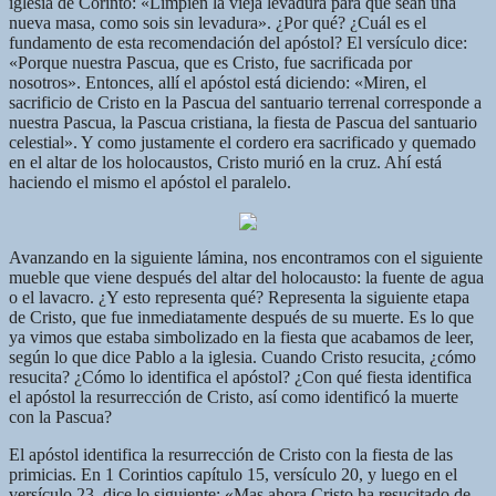
iglesia de Corinto: «Limpien la vieja levadura para que sean una
nueva masa, como sois sin levadura». ¿Por qué? ¿Cuál es el
fundamento de esta recomendación del apóstol? El versículo dice:
«Porque nuestra Pascua, que es Cristo, fue sacrificada por
nosotros». Entonces, allí el apóstol está diciendo: «Miren, el
sacrificio de Cristo en la Pascua del santuario terrenal corresponde a
nuestra Pascua, la Pascua cristiana, la fiesta de Pascua del santuario
celestial». Y como justamente el cordero era sacrificado y quemado
en el altar de los holocaustos, Cristo murió en la cruz. Ahí está
haciendo el mismo el apóstol el paralelo.
Avanzando en la siguiente lámina, nos encontramos con el siguiente
mueble que viene después del altar del holocausto: la fuente de agua
o el lavacro. ¿Y esto representa qué? Representa la siguiente etapa
de Cristo, que fue inmediatamente después de su muerte. Es lo que
ya vimos que estaba simbolizado en la fiesta que acabamos de leer,
según lo que dice Pablo a la iglesia. Cuando Cristo resucita, ¿cómo
resucita? ¿Cómo lo identifica el apóstol? ¿Con qué fiesta identifica
el apóstol la resurrección de Cristo, así como identificó la muerte
con la Pascua?
El apóstol identifica la resurrección de Cristo con la fiesta de las
primicias. En 1 Corintios capítulo 15, versículo 20, y luego en el
versículo 23, dice lo siguiente: «Mas ahora Cristo ha resucitado de