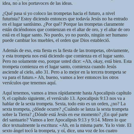
idea, no a los portavoces de las ideas.
¿Qué pasa si yo coloco las trompetas hacia el futuro, a nivel
futurista? Estoy diciendo entonces que todavía Jesús no ha entrado
en el lugar santísimo. ¿Por qué? Porque las trompetas claramente
están diciéndonos que comienzan en el altar de oro, y el altar de oro
está en el lugar santo. No puedo, yo no puedo, ningún ser humano
puede cambiar los muebles, el orden que Dios estableció.
Además de eso, esta fiesta es la fiesta de las trompetas, obviamente,
y esta trompeta nos está diciendo que comienza en el lugar santo.
Pero no solamente eso, porque usted dice: «Ah, okay, está bien. Esta
trompeta comienza en el lugar santo, comienza cuando Jesús
asciende al cielo, año 31. Pero a lo mejor en la tercera trompeta se
va para el futuro.» Ah, bueno, vamos a leer entonces los otros
versículos que tenemos aquí.
Aquí tenemos, vamos a irnos rápidamente hasta Apocalipsis capítulo
9, el capítulo siguiente, el versículo 13. Apocalipsis 9:13 nos va a
hablar de la sexta trompeta. Sexta, todo esto es un orden, ¿no? La
sexta trompeta, ¿dónde ocurre? ¿Cuándo se lanza la sexta trompeta
sobre la Tierra? ¿Dónde está Jesús en ese momento? ¿En qué parte
del santuario? Vamos a leer Apocalipsis 9:13 y 9:14. Miren lo que
dice textualmente la escritura: «Ah, en la misma parte. Ya lo viste. El
sexto ángel tocó la trompeta, y oí, dice, una voz de los cuatro