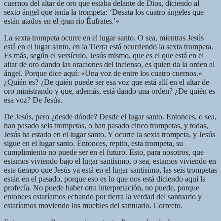
cuernos del altar de oro que estaba delante de Dios, diciendo al
sexto ángel que tenía la trompeta: ‘Desata los cuatro ángeles que
están atados en el gran río Éufrates.'»
La sexta trompeta ocurre en el lugar santo. O sea, mientras Jesús
está en el lugar santo, en la Tierra está ocurriendo la sexta trompeta.
Es más, según el versículo, Jesús mismo, que es el que está en el
altar de oro dando las oraciones del incienso, es quien da la orden al
ángel. Porque dice aquí: «Una voz de entre los cuatro cuernos.»
¿Quién es? ¿De quién puede ser esa voz que está allí en el altar de
oro ministrando y que, además, está dando una orden? ¿De quién es
esa voz? De Jesús.
De Jesús, pero ¿desde dónde? Desde el lugar santo. Entonces, o sea,
han pasado seis trompetas, o han pasado cinco trompetas, y todas,
Jesús ha estado en el lugar santo. Y ocurre la sexta trompeta, y Jesús
sigue en el lugar santo. Entonces, repito, esta trompeta, su
cumplimiento no puede ser en el futuro. Esto, para nosotros, que
estamos viviendo bajo el lugar santísimo, o sea, estamos viviendo en
este tiempo que Jesús ya está en el lugar santísimo, las seis trompetas
están en el pasado, porque eso es lo que nos está diciendo aquí la
profecía. No puede haber otra interpretación, no puede, porque
entonces estaríamos echando por tierra la verdad del santuario y
estaríamos moviendo los muebles del santuario. Correcto.