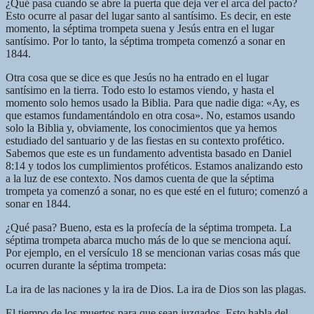
¿Qué pasa cuando se abre la puerta que deja ver el arca del pacto?
Esto ocurre al pasar del lugar santo al santísimo. Es decir, en este
momento, la séptima trompeta suena y Jesús entra en el lugar
santísimo. Por lo tanto, la séptima trompeta comenzó a sonar en
1844.
Otra cosa que se dice es que Jesús no ha entrado en el lugar
santísimo en la tierra. Todo esto lo estamos viendo, y hasta el
momento solo hemos usado la Biblia. Para que nadie diga: «Ay, es
que estamos fundamentándolo en otra cosa». No, estamos usando
solo la Biblia y, obviamente, los conocimientos que ya hemos
estudiado del santuario y de las fiestas en su contexto profético.
Sabemos que este es un fundamento adventista basado en Daniel
8:14 y todos los cumplimientos proféticos. Estamos analizando esto
a la luz de ese contexto. Nos damos cuenta de que la séptima
trompeta ya comenzó a sonar, no es que esté en el futuro; comenzó a
sonar en 1844.
¿Qué pasa? Bueno, esta es la profecía de la séptima trompeta. La
séptima trompeta abarca mucho más de lo que se menciona aquí.
Por ejemplo, en el versículo 18 se mencionan varias cosas más que
ocurren durante la séptima trompeta:
La ira de las naciones y la ira de Dios. La ira de Dios son las plagas.
El tiempo de los muertos para que sean juzgados. Esto habla del