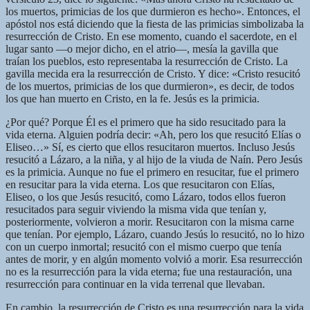
los muertos, primicias de los que durmieron es hecho». Entonces, el
apóstol nos está diciendo que la fiesta de las primicias simbolizaba la
resurrección de Cristo. En ese momento, cuando el sacerdote, en el
lugar santo —o mejor dicho, en el atrio—, mesía la gavilla que
traían los pueblos, esto representaba la resurrección de Cristo. La
gavilla mecida era la resurrección de Cristo. Y dice: «Cristo resucitó
de los muertos, primicias de los que durmieron», es decir, de todos
los que han muerto en Cristo, en la fe. Jesús es la primicia.
¿Por qué? Porque Él es el primero que ha sido resucitado para la
vida eterna. Alguien podría decir: «Ah, pero los que resucitó Elías o
Eliseo…» Sí, es cierto que ellos resucitaron muertos. Incluso Jesús
resucitó a Lázaro, a la niña, y al hijo de la viuda de Naín. Pero Jesús
es la primicia. Aunque no fue el primero en resucitar, fue el primero
en resucitar para la vida eterna. Los que resucitaron con Elías,
Eliseo, o los que Jesús resucitó, como Lázaro, todos ellos fueron
resucitados para seguir viviendo la misma vida que tenían y,
posteriormente, volvieron a morir. Resucitaron con la misma carne
que tenían. Por ejemplo, Lázaro, cuando Jesús lo resucitó, no lo hizo
con un cuerpo inmortal; resucitó con el mismo cuerpo que tenía
antes de morir, y en algún momento volvió a morir. Esa resurrección
no es la resurrección para la vida eterna; fue una restauración, una
resurrección para continuar en la vida terrenal que llevaban.
En cambio, la resurrección de Cristo es una resurrección para la vida