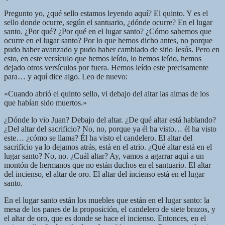
Pregunto yo, ¿qué sello estamos leyendo aquí? El quinto. Y es el
sello donde ocurre, según el santuario, ¿dónde ocurre? En el lugar
santo. ¿Por qué? ¿Por qué en el lugar santo? ¿Cómo sabemos que
ocurre en el lugar santo? Por lo que hemos dicho antes, no porque
pudo haber avanzado y pudo haber cambiado de sitio Jesús. Pero en
esto, en este versículo que hemos leído, lo hemos leído, hemos
dejado otros versículos por fuera. Hemos leído este precisamente
para… y aquí dice algo. Leo de nuevo:
«Cuando abrió el quinto sello, vi debajo del altar las almas de los
que habían sido muertos.»
¿Dónde lo vio Juan? Debajo del altar. ¿De qué altar está hablando?
¿Del altar del sacrificio? No, no, porque ya él ha visto… él ha visto
este… ¿cómo se llama? Él ha visto el candelero. El altar del
sacrificio ya lo dejamos atrás, está en el atrio. ¿Qué altar está en el
lugar santo? No, no. ¿Cuál altar? Ay, vamos a agarrar aquí a un
montón de hermanos que no están duchos en el santuario. El altar
del incienso, el altar de oro. El altar del incienso está en el lugar
santo.
En el lugar santo están los muebles que están en el lugar santo: la
mesa de los panes de la proposición, el candelero de siete brazos, y
el altar de oro, que es donde se hace el incienso. Entonces, en el