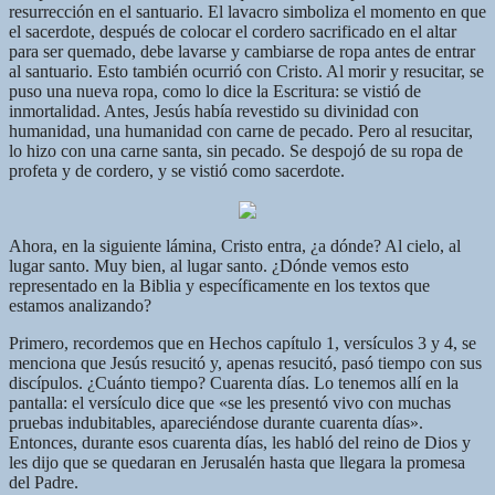
resurrección en el santuario. El lavacro simboliza el momento en que
el sacerdote, después de colocar el cordero sacrificado en el altar
para ser quemado, debe lavarse y cambiarse de ropa antes de entrar
al santuario. Esto también ocurrió con Cristo. Al morir y resucitar, se
puso una nueva ropa, como lo dice la Escritura: se vistió de
inmortalidad. Antes, Jesús había revestido su divinidad con
humanidad, una humanidad con carne de pecado. Pero al resucitar,
lo hizo con una carne santa, sin pecado. Se despojó de su ropa de
profeta y de cordero, y se vistió como sacerdote.
Ahora, en la siguiente lámina, Cristo entra, ¿a dónde? Al cielo, al
lugar santo. Muy bien, al lugar santo. ¿Dónde vemos esto
representado en la Biblia y específicamente en los textos que
estamos analizando?
Primero, recordemos que en Hechos capítulo 1, versículos 3 y 4, se
menciona que Jesús resucitó y, apenas resucitó, pasó tiempo con sus
discípulos. ¿Cuánto tiempo? Cuarenta días. Lo tenemos allí en la
pantalla: el versículo dice que «se les presentó vivo con muchas
pruebas indubitables, apareciéndose durante cuarenta días».
Entonces, durante esos cuarenta días, les habló del reino de Dios y
les dijo que se quedaran en Jerusalén hasta que llegara la promesa
del Padre.