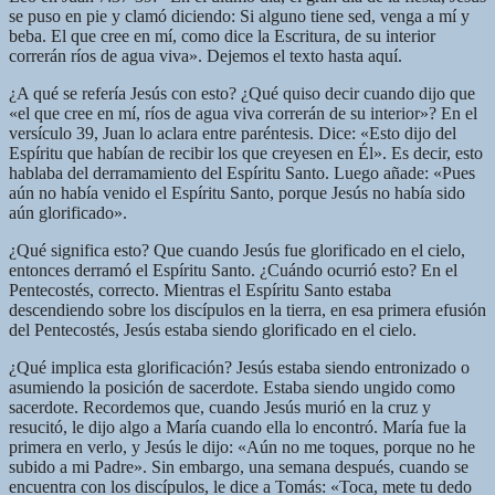
se puso en pie y clamó diciendo: Si alguno tiene sed, venga a mí y
beba. El que cree en mí, como dice la Escritura, de su interior
correrán ríos de agua viva». Dejemos el texto hasta aquí.
¿A qué se refería Jesús con esto? ¿Qué quiso decir cuando dijo que
«el que cree en mí, ríos de agua viva correrán de su interior»? En el
versículo 39, Juan lo aclara entre paréntesis. Dice: «Esto dijo del
Espíritu que habían de recibir los que creyesen en Él». Es decir, esto
hablaba del derramamiento del Espíritu Santo. Luego añade: «Pues
aún no había venido el Espíritu Santo, porque Jesús no había sido
aún glorificado».
¿Qué significa esto? Que cuando Jesús fue glorificado en el cielo,
entonces derramó el Espíritu Santo. ¿Cuándo ocurrió esto? En el
Pentecostés, correcto. Mientras el Espíritu Santo estaba
descendiendo sobre los discípulos en la tierra, en esa primera efusión
del Pentecostés, Jesús estaba siendo glorificado en el cielo.
¿Qué implica esta glorificación? Jesús estaba siendo entronizado o
asumiendo la posición de sacerdote. Estaba siendo ungido como
sacerdote. Recordemos que, cuando Jesús murió en la cruz y
resucitó, le dijo algo a María cuando ella lo encontró. María fue la
primera en verlo, y Jesús le dijo: «Aún no me toques, porque no he
subido a mi Padre». Sin embargo, una semana después, cuando se
encuentra con los discípulos, le dice a Tomás: «Toca, mete tu dedo