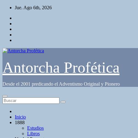
Saltar
Jue. Ago 6th, 2026
al
contenido
Antorcha Profética
Desde el 2001 predicando el Adventismo Original y Pionero
Inicio
1888
Estudios
Libros