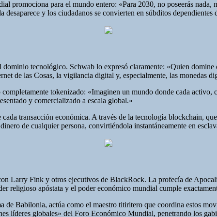
 promociona para el mundo entero: «Para 2030, no poseerás nada, no t
ada desaparece y los ciudadanos se convierten en súbditos dependientes 
r el dominio tecnológico. Schwab lo expresó claramente: «Quien domine
Internet de las Cosas, la vigilancia digital y, especialmente, las monedas 
do completamente tokenizado: «Imaginen un mundo donde cada activo, c
resentado y comercializado a escala global.»
bre cada transacción económica. A través de la tecnología blockchain, q
 dinero de cualquier persona, convirtiéndola instantáneamente en esclav
n Larry Fink y otros ejecutivos de BlackRock. La profecía de Apocalip
oder religioso apóstata y el poder económico mundial cumple exactament
a de Babilonia, actúa como el maestro titiritero que coordina estos movi
enes líderes globales» del Foro Económico Mundial, penetrando los gabi