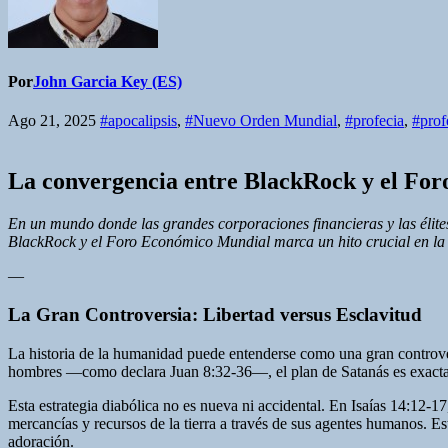
Por
John Garcia Key (ES)
Ago 21, 2025
#apocalipsis
,
#Nuevo Orden Mundial
,
#profecia
,
#profe
La convergencia entre BlackRock y el Foro
En un mundo donde las grandes corporaciones financieras y las élites p
BlackRock y el Foro Económico Mundial marca un hito crucial en la c
—
La Gran Controversia: Libertad versus Esclavitud
La historia de la humanidad puede entenderse como una gran controvers
hombres —como declara Juan 8:32-36—, el plan de Satanás es exactame
Esta estrategia diabólica no es nueva ni accidental. En Isaías 14:12-17
mercancías y recursos de la tierra a través de sus agentes humanos. Es
adoración.