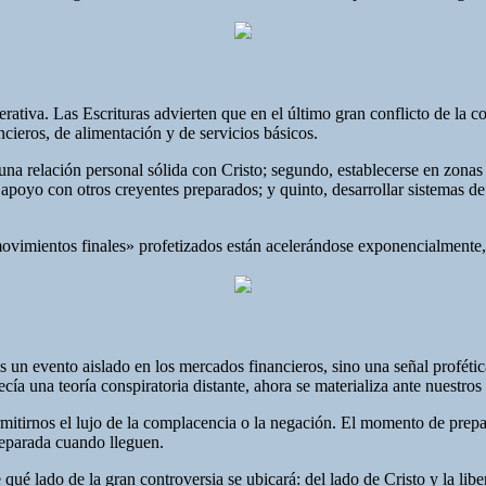
erativa. Las Escrituras advierten que en el último gran conflicto de la
ncieros, de alimentación y de servicios básicos.
a relación personal sólida con Cristo; segundo, establecerse en zonas ru
e apoyo con otros creyentes preparados; y quinto, desarrollar sistemas d
ovimientos finales» profetizados están acelerándose exponencialmente, 
 evento aislado en los mercados financieros, sino una señal profética
cía una teoría conspiratoria distante, ahora se materializa ante nuestro
rmitirnos el lujo de la complacencia o la negación. El momento de prep
preparada cuando lleguen.
 qué lado de la gran controversia se ubicará: del lado de Cristo y la libe