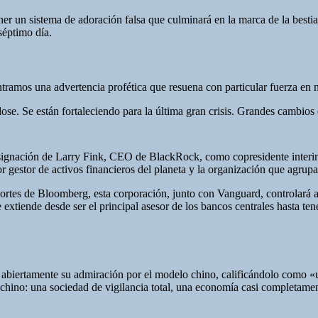
ner un sistema de adoración falsa que culminará en la marca de la bestia
séptimo día.
tramos una advertencia profética que resuena con particular fuerza en n
se. Se están fortaleciendo para la última gran crisis. Grandes cambios
designación de Larry Fink, CEO de BlackRock, como copresidente interi
gestor de activos financieros del planeta y la organización que agrupa 
tes de Bloomberg, esta corporación, junto con Vanguard, controlará a
e extiende desde ser el principal asesor de los bancos centrales hasta t
iertamente su admiración por el modelo chino, calificándolo como «u
chino: una sociedad de vigilancia total, una economía casi completamente