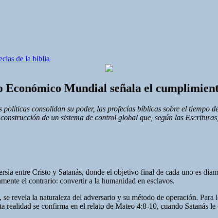
cias de la biblia
 Económico Mundial señala el cumplimiento 
olíticas consolidan su poder, las profecías bíblicas sobre el tiempo de
onstrucción de un sistema de control global que, según las Escrituras
ia entre Cristo y Satanás, donde el objetivo final de cada uno es diame
nte el contrario: convertir a la humanidad en esclavos.
, se revela la naturaleza del adversario y su método de operación. Para l
ta realidad se confirma en el relato de Mateo 4:8-10, cuando Satanás le