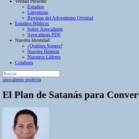
Verdad Presente
Estudios
Literaturas
Revistas del Adventismo Original
Estudios Bíblicos
Sobre Apocalipsis
Apocalipsis PDF
Nuestra Identidad
¿Quiénes Somos?
Nuestra Historia
Nuestros Líderes
Colabora
apocalipsis
profecía
El Plan de Satanás para Conver