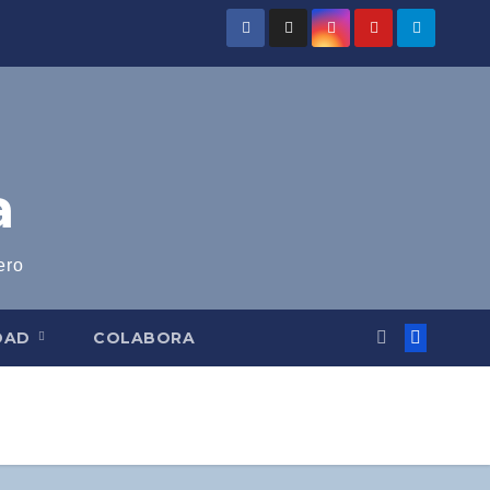
a
ero
IDAD
COLABORA