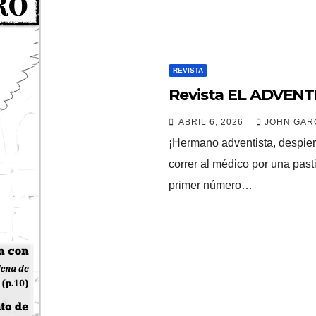
REVISTA
Revista EL ADVENT
ABRIL 6, 2026
JOHN GARC
¡Hermano adventista, despiert
correr al médico por una pas
primer número…